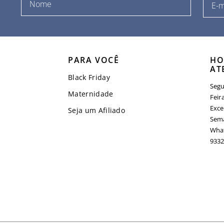
PARA VOCÊ
HO
AT
Black Friday
Segu
Maternidade
Feir
Exce
Seja um Afiliado
Sema
What
9332