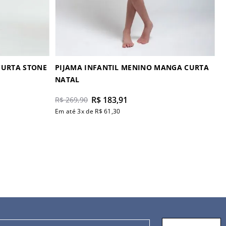
CURTA STONE
PIJAMA INFANTIL MENINO MANGA CURTA
NATAL
R$
183
,
91
R$
269
,
90
Em até
3
x de
R$
61
,
30