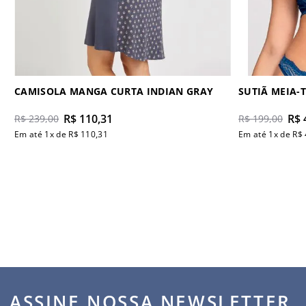
CAMISOLA MANGA CURTA INDIAN GRAY
SUTIÃ MEIA-
R$
110
,
31
R$
R$
239
,
00
R$
199
,
00
Em até
1
x de
R$
110
,
31
Em até
1
x de
R$
ASSINE NOSSA NEWSLETTER