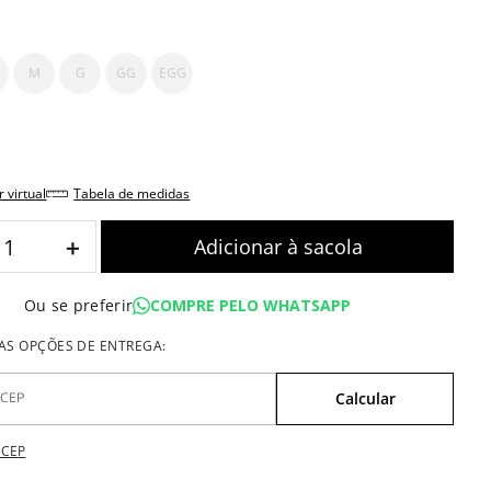
M
G
GG
EGG
r virtual
tabela de medidas
＋
COMPRE PELO WHATSAPP
Ou se preferir
 CEP