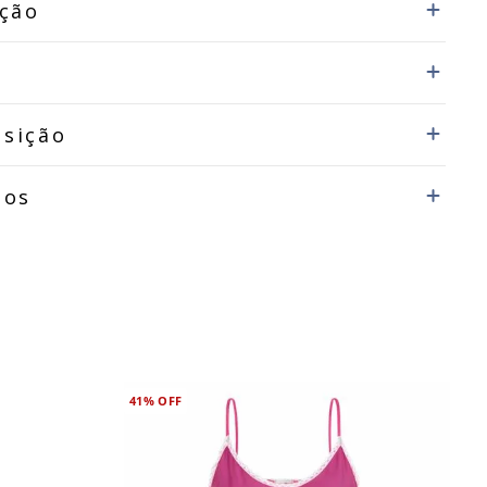
ição
sição
dos
41%
OFF