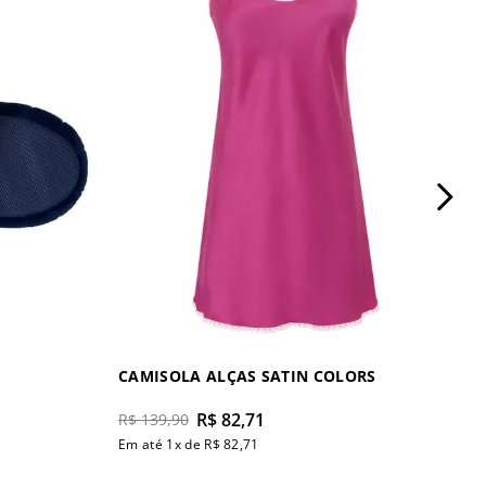
CAMISOLA ALÇAS SATIN COLORS
R$
82
,
71
R$
139
,
90
Em até
1
x de
R$
82
,
71