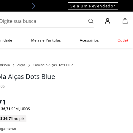
Seja um Revendedor
gite sua busca
rnidade
Meias e Pantufas
Acessórios
Outlet
misola
Alças
Camisola Alças Dots Blue
la Alças Dots Blue
806
71
$
36
,
71
SEM JUROS
R$
36
,
71
no pix
pagamento