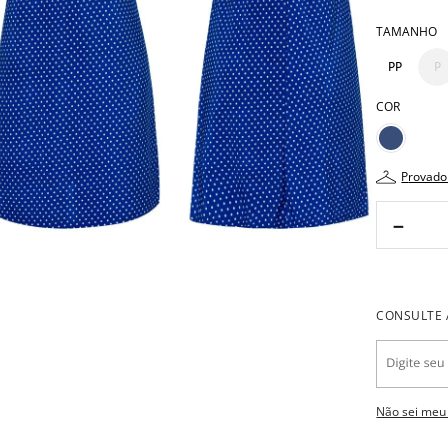
TAMANHO
PP
P
COR
provado
－
Não sei meu