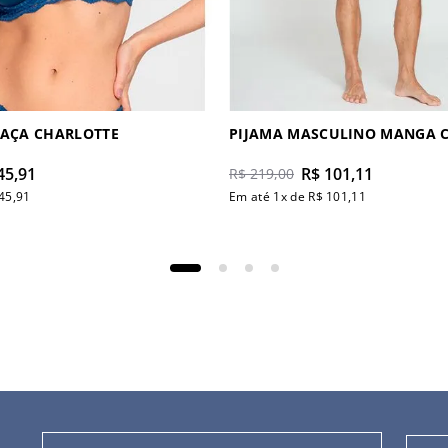
TAÇA CHARLOTTE
PIJAMA MASCULINO MANGA 
45
,
91
R$
101
,
11
R$
219
,
00
45
,
91
Em até
1
x de
R$
101
,
11