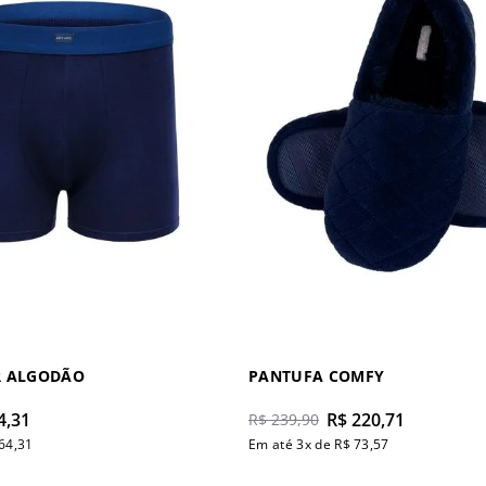
R ALGODÃO
PANTUFA COMFY
4
,
31
R$
220
,
71
R$
239
,
90
64
,
31
Em até
3
x de
R$
73
,
57