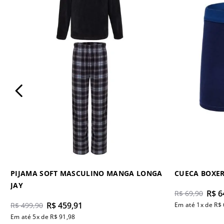
PIJAMA SOFT MASCULINO MANGA LONGA
CUECA BOXE
JAY
R$
6
R$
69
,
90
R$
459
,
91
R$
499
,
90
Em até
1
x de
R$
Em até
5
x de
R$
91
,
98