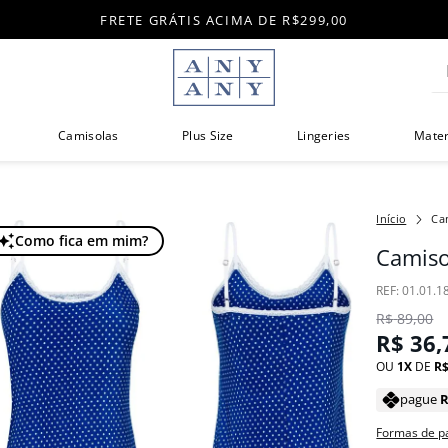
FRETE GRÁTIS ACIMA DE R$299,00
Di
Camisolas
Plus Size
Lingeries
Mate
Ca
Como fica em mim?
Camiso
:
01.01.1
R$
89
,
00
R$
36
,
OU
1
DE
R
pague
Formas de 