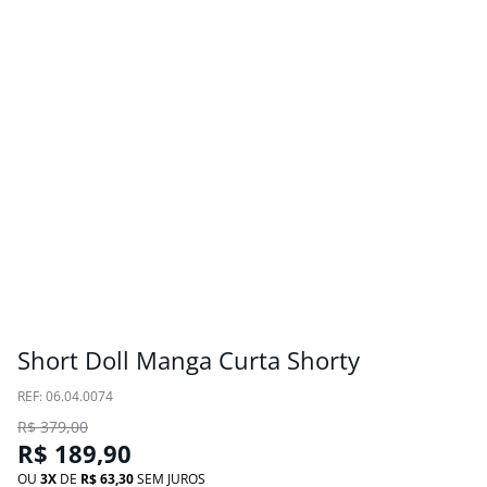
Short Doll Manga Curta Shorty
:
06.04.0074
R$
379
,
00
R$
189
,
90
OU
3
DE
R$
63
,
30
SEM JUROS