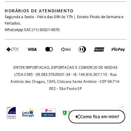
Black Friday
Trabalhe Conosco
HORÁRIOS DE ATENDIMENTO
Minha Conta
Segunda a Sexta - Feira das 09h às 17h | Exceto Finais de Semana e
Maternidade
Igualdade Salarial
Feriados.
Trocas
WhatsApp SAC (11) 93321-9070
Seja um Afiliado
Requisição de Dados
Política de Privacidade
Configuração de Cookies
Fretes e Tarifas
Pagamentos
ENTER IMPORTACAO, EXPORTACAO E COMERCIO DE MODAS
LTDA CNPJ - 09.083.576/0001-34 - IE: 149.816.307.110 - Rua
Antônio das Chagas, 1345, Chácara Santo Antônio - CEP 04.714-
002 – São Paulo-SP
×
Como fica em mim?