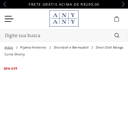
FRETE GRÁTIS ACIMA DE R$299,00
Digite sua busca
Pijama Feminino
Shortdoll e Bermudoll
Short Doll Manga
Termos mais buscados
Curta Shorty
1
º
camisola
50%
OFF
2
º
pijama
3
º
maternidade
4
º
robe