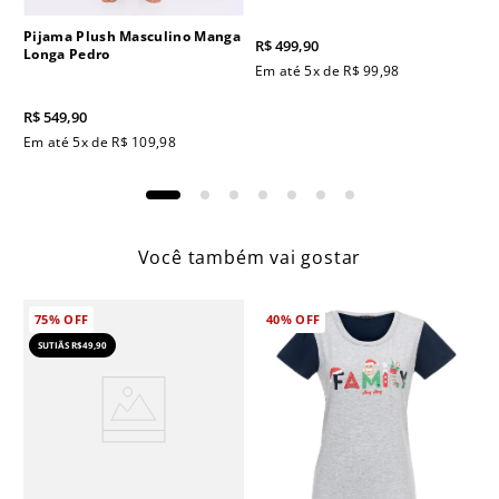
Pijama Plush Masculino Manga
R$
499
,
90
Longa Pedro
Em até
5
x de
R$
99
,
98
R$
549
,
90
Em até
5
x de
R$
109
,
98
Você também vai gostar
75%
OFF
40%
OFF
SUTIÃS R$49,90