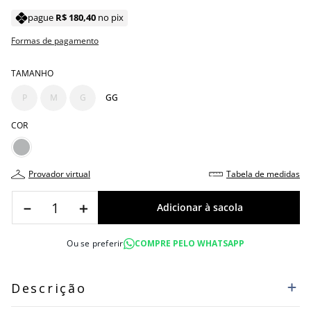
pague
R$
180
,
40
no pix
Formas de pagamento
TAMANHO
P
M
G
GG
COR
provador virtual
tabela de medidas
－
＋
Ou se preferir
COMPRE PELO WHATSAPP
Descrição