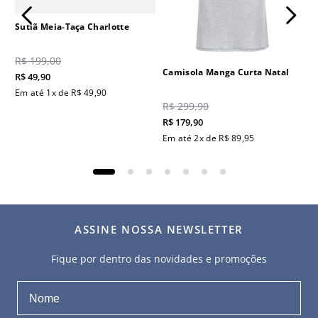
Sutiã Meia-Taça Charlotte
R$
199
,
00
Camisola Manga Curta Natal
R$
49
,
90
Em até
1
x de
R$
49
,
90
R$
299
,
90
R$
179
,
90
Em até
2
x de
R$
89
,
95
ASSINE NOSSA NEWSLETTER
Fique por dentro das novidades e promoções