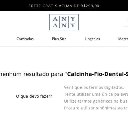
FRETE GRÁTIS ACIMA DE R$299,00
Di
Camisolas
Plus Size
Lingeries
Mate
nenhum resultado para "
Calcinha-Fio-Dental-
Verifique os termos digitados.
Tente utilizar uma única palavr
Utilize termos genéricos na bus
Procure utilizar sinônimos ao t