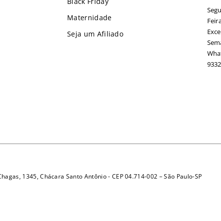
Black Friday
Segu
Maternidade
Feir
Exce
Seja um Afiliado
Sema
What
9332
 Chagas, 1345, Chácara Santo Antônio - CEP 04.714-002 – São Paulo-SP