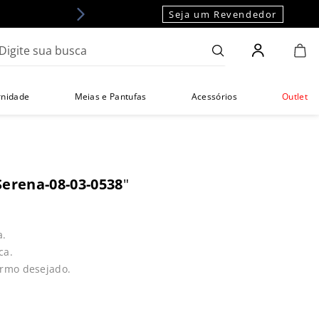
Seja um Revendedor
gite sua busca
rnidade
Meias e Pantufas
Acessórios
Outlet
Serena-08-03-0538
"
a.
ca.
ermo desejado.