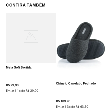
CONFIRA TAMBÉM
Meia Soft Sortida
Chinelo Canelado Fechado
R$
29
,
90
Em até
1
x de
R$
29
,
90
R$
189
,
90
Em até
3
x de
R$
63
,
30