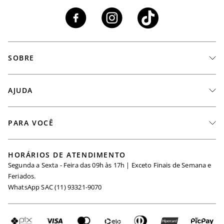
SOBRE
A Marca
AJUDA
Nossas Lojas
Fale Conosco
PARA VOCÊ
Seja um Revendedor
Meus Pedidos
Black Friday
Trabalhe Conosco
HORÁRIOS DE ATENDIMENTO
Minha Conta
Segunda a Sexta - Feira das 09h às 17h | Exceto Finais de Semana e
Maternidade
Igualdade Salarial
Feriados.
Trocas
WhatsApp SAC (11) 93321-9070
Seja um Afiliado
Requisição de Dados
Política de Privacidade
Configuração de Cookies
Fretes e Tarifas