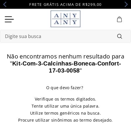
FRETE GRÁTIS ACIMA DE R$299,00
Digite sua busca
Termos mais buscados
Não encontramos nenhum resultado para
1
º
camisola
"
Kit-Com-3-Calcinhas-Boneca-Confort-
"
17-03-0058
2
º
pijama
3
º
maternidade
4
º
robe
Verifique os termos digitados.
Tente utilizar uma única palavra.
Utilize termos genéricos na busca.
Procure utilizar sinônimos ao termo desejado.