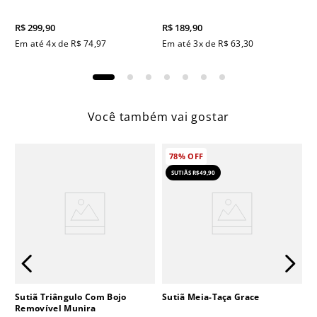
R$
299
,
90
R$
189
,
90
Em até
4
x de
R$
74
,
97
Em até
3
x de
R$
63
,
30
Você também vai gostar
78%
OFF
SUTIÃS R$49,90
Sutiã Triângulo Com Bojo
Sutiã Meia-Taça Grace
Removível Munira