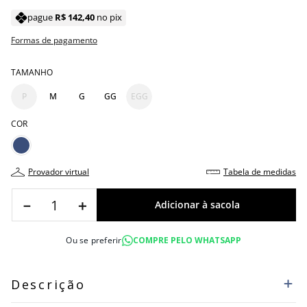
pague
R$
142
,
40
no pix
Formas de pagamento
TAMANHO
P
M
G
GG
EGG
COR
provador virtual
tabela de medidas
－
＋
Ou se preferir
COMPRE PELO WHATSAPP
Descrição