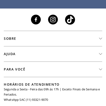
SOBRE
A Marca
AJUDA
Nossas Lojas
Fale Conosco
PARA VOCÊ
Seja um Revendedor
Meus Pedidos
Black Friday
Trabalhe Conosco
HORÁRIOS DE ATENDIMENTO
Minha Conta
Segunda a Sexta - Feira das 09h às 17h | Exceto Finais de Semana e
Maternidade
Igualdade Salarial
Feriados.
Trocas
WhatsApp SAC (11) 93321-9070
Seja um Afiliado
Requisição de Dados
Política de Privacidade