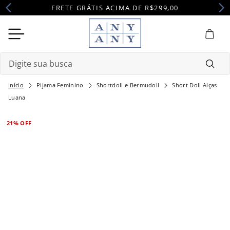
FRETE GRÁTIS ACIMA DE R$299,00
Digite sua busca
Pijama Feminino
Shortdoll e Bermudoll
Short Doll Alças
Termos mais buscados
Luana
1
º
camisola
21%
OFF
2
º
maternidade
3
º
pijama
4
º
robe