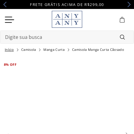
FRETE GRÁTIS ACIMA DE R$299,00
Digite sua busca
Camisola
Manga Curta
Camisola Manga Curta Cãosado
Termos mais buscados
1
º
camisola
8%
OFF
2
º
pijama
3
º
maternidade
4
º
robe