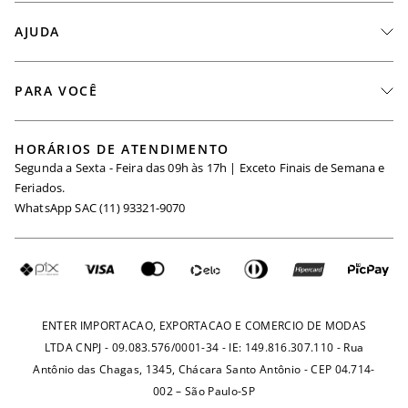
A Marca
AJUDA
Nossas Lojas
Fale Conosco
PARA VOCÊ
Seja um Revendedor
Meus Pedidos
Black Friday
Trabalhe Conosco
HORÁRIOS DE ATENDIMENTO
Minha Conta
Segunda a Sexta - Feira das 09h às 17h | Exceto Finais de Semana e
Maternidade
Igualdade Salarial
Feriados.
Trocas
WhatsApp SAC (11) 93321-9070
Seja um Afiliado
Requisição de Dados
Política de Privacidade
Configuração de Cookies
Fretes e Tarifas
Pagamentos
ENTER IMPORTACAO, EXPORTACAO E COMERCIO DE MODAS
LTDA CNPJ - 09.083.576/0001-34 - IE: 149.816.307.110 - Rua
Antônio das Chagas, 1345, Chácara Santo Antônio - CEP 04.714-
002 – São Paulo-SP