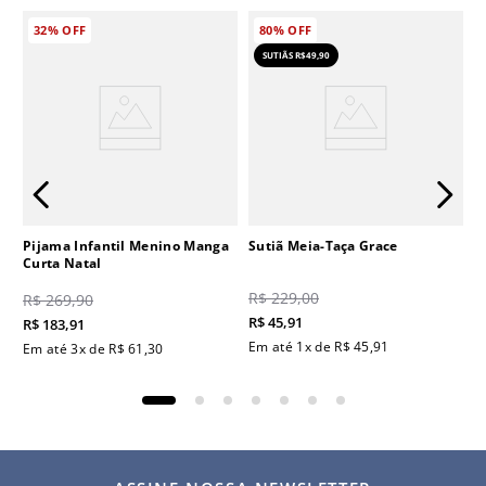
32%
OFF
80%
OFF
SUTIÃS R$49,90
Pijama Infantil Menino Manga
Sutiã Meia-Taça Grace
Curta Natal
R$
229
,
00
R$
269
,
90
R$
45
,
91
R$
183
,
91
Em até
1
x de
R$
45
,
91
Em até
3
x de
R$
61
,
30