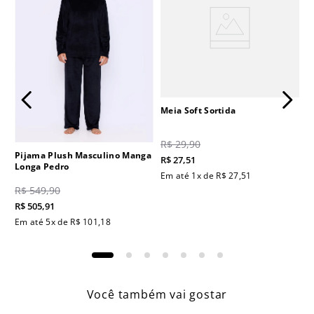
Meia Soft Sortida
R$
29
,
90
Pijama Plush Masculino Manga
R$
27
,
51
Longa Pedro
Em até
1
x de
R$
27
,
51
R$
549
,
90
R$
505
,
91
Em até
5
x de
R$
101
,
18
Você também vai gostar