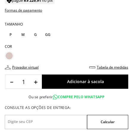
pague
R$
229
,
91
no pix
Formas de pagamento
TAMANHO
P
M
G
GG
COR
provador virtual
tabela de medidas
－
＋
Ou se preferir
COMPRE PELO WHATSAPP