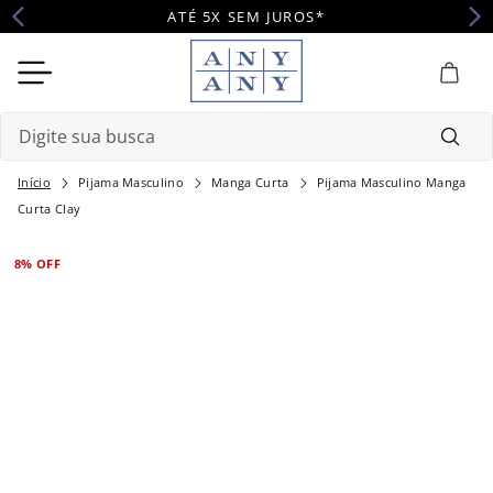
ATÉ 5X SEM JUROS*
Digite sua busca
Pijama Masculino
Manga Curta
Pijama Masculino Manga
Termos mais buscados
Curta Clay
1
º
camisola
8%
OFF
2
º
pijama
3
º
maternidade
4
º
robe