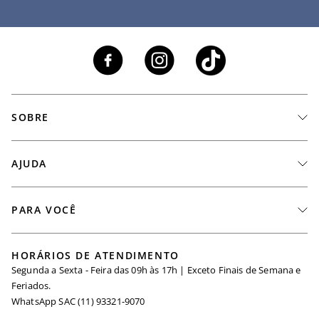
SOBRE
A Marca
AJUDA
Nossas Lojas
Fale Conosco
PARA VOCÊ
Seja um Revendedor
Meus Pedidos
Black Friday
Trabalhe Conosco
HORÁRIOS DE ATENDIMENTO
Minha Conta
Segunda a Sexta - Feira das 09h às 17h | Exceto Finais de Semana e
Maternidade
Igualdade Salarial
Feriados.
Trocas
WhatsApp SAC (11) 93321-9070
Seja um Afiliado
Requisição de Dados