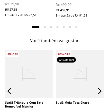
R$
29
,
90
R$
499
,
90
R$
27
,
51
R$
459
,
91
Em até
1
x de
R$
27
,
51
Em até
5
x de
R$
91
,
98
Você também vai gostar
8%
OFF
80%
OFF
SUTIÃS R$49,90
Sutiã Triângulo Com Bojo
Sutiã Meia-Taça Grace
Removível Munira