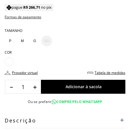
pague
R$
266
,
71
no pix
Formas de pagamento
TAMANHO
P
M
G
GG
COR
provador virtual
tabela de medidas
－
＋
Ou se preferir
COMPRE PELO WHATSAPP
Descrição