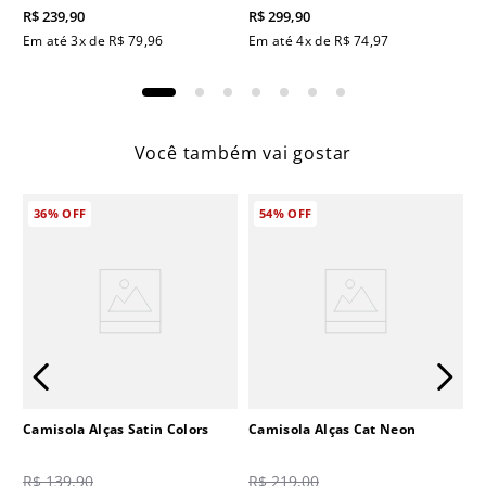
R$
239
,
90
R$
299
,
90
Em até
3
x de
R$
79
,
96
Em até
4
x de
R$
74
,
97
Você também vai gostar
36%
OFF
54%
OFF
Camisola Alças Satin Colors
Camisola Alças Cat Neon
R$
139
,
90
R$
219
,
00