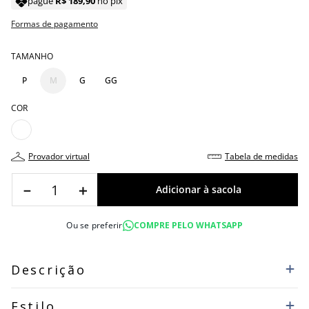
pague
R$
189
,
90
no pix
Formas de pagamento
TAMANHO
P
M
G
GG
COR
provador virtual
tabela de medidas
－
＋
Ou se preferir
COMPRE PELO WHATSAPP
Descrição
Estilo