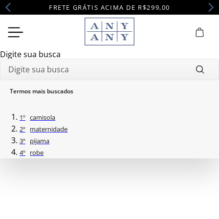
FRETE GRÁTIS ACIMA DE R$299,00
Digite sua busca
Camisola
Alças
Camisola Alças Haley
Termos mais buscados
1
º
camisola
2
º
maternidade
3
º
pijama
4
º
robe