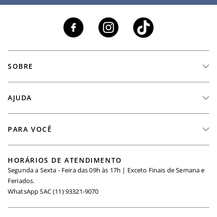
SOBRE
A Marca
AJUDA
Nossas Lojas
Fale Conosco
PARA VOCÊ
Seja um Revendedor
Meus Pedidos
Black Friday
Trabalhe Conosco
HORÁRIOS DE ATENDIMENTO
Minha Conta
Segunda a Sexta - Feira das 09h às 17h | Exceto Finais de Semana e
Maternidade
Igualdade Salarial
Feriados.
Trocas
WhatsApp SAC (11) 93321-9070
Seja um Afiliado
Requisição de Dados
Política de Privacidade
Configuração de Cookies