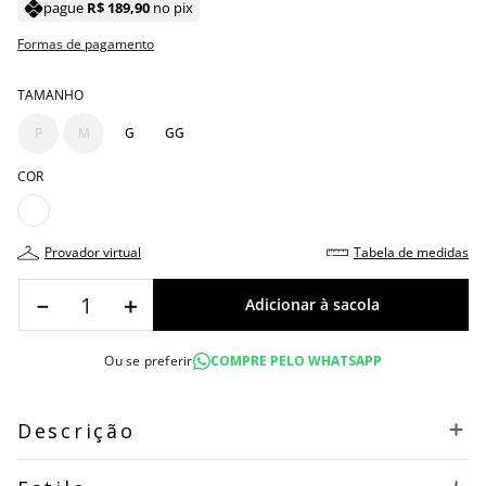
pague
R$
189
,
90
no pix
Formas de pagamento
TAMANHO
P
M
G
GG
COR
provador virtual
tabela de medidas
－
＋
Ou se preferir
COMPRE PELO WHATSAPP
Descrição