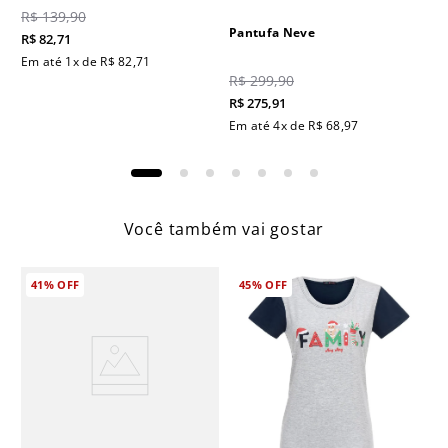
R$
139
,
90
Pantufa Neve
R$
82
,
71
Em até
1
x de
R$
82
,
71
R$
299
,
90
R$
275
,
91
Em até
4
x de
R$
68
,
97
Você também vai gostar
41%
OFF
45%
OFF