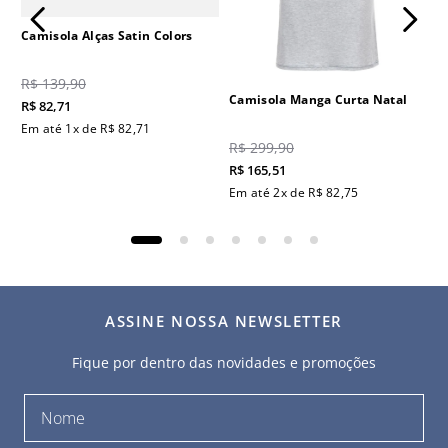
Camisola Alças Satin Colors
R$
139
,
90
Camisola Manga Curta Natal
R$
82
,
71
Em até
1
x de
R$
82
,
71
R$
299
,
90
R$
165
,
51
Em até
2
x de
R$
82
,
75
ASSINE NOSSA NEWSLETTER
Fique por dentro das novidades e promoções