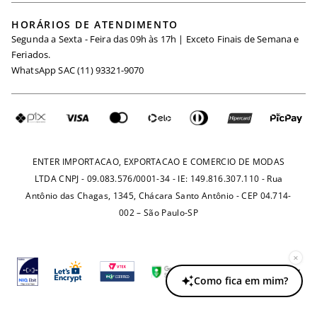
Black Friday
Trabalhe Conosco
HORÁRIOS DE ATENDIMENTO
Minha Conta
Segunda a Sexta - Feira das 09h às 17h | Exceto Finais de Semana e
Maternidade
Igualdade Salarial
Feriados.
Trocas
WhatsApp SAC (11) 93321-9070
Seja um Afiliado
Requisição de Dados
Política de Privacidade
Configuração de Cookies
Fretes e Tarifas
Pagamentos
ENTER IMPORTACAO, EXPORTACAO E COMERCIO DE MODAS
LTDA CNPJ - 09.083.576/0001-34 - IE: 149.816.307.110 - Rua
Antônio das Chagas, 1345, Chácara Santo Antônio - CEP 04.714-
002 – São Paulo-SP
×
Como fica em mim?