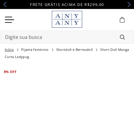
FRETE GRÁTIS ACIMA DE R$299,00
Digite sua busca
Pijama Feminino
Shortdoll e Bermudoll
Short Doll Manga
Termos mais buscados
Curta Ladypug
1
º
camisola
8%
OFF
2
º
pijama
3
º
maternidade
4
º
robe