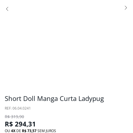
Short Doll Manga Curta Ladypug
:
06.04.0241
R$
319
,
90
R$
294
,
31
OU
4
DE
R$
73
,
57
SEM JUROS