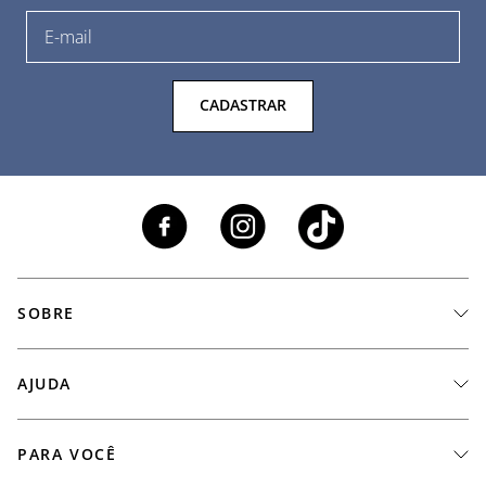
CADASTRAR
SOBRE
A Marca
AJUDA
Nossas Lojas
Fale Conosco
PARA VOCÊ
Seja um Revendedor
Meus Pedidos