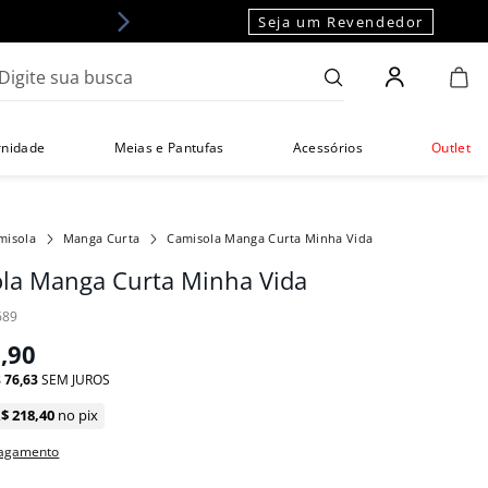
Seja um Revendedor
gite sua busca
rnidade
Meias e Pantufas
Acessórios
Outlet
misola
Manga Curta
Camisola Manga Curta Minha Vida
la Manga Curta Minha Vida
689
9
,
90
$
76
,
63
SEM JUROS
R$
218
,
40
no pix
pagamento