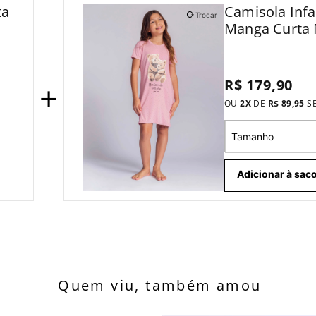
ta
Camisola Infa
Trocar
Manga Curta
Vida
R$ 179,90
+
OU
2
X
DE
R$ 89,95
S
Tamanho
Adicionar à saco
Quem viu, também amou