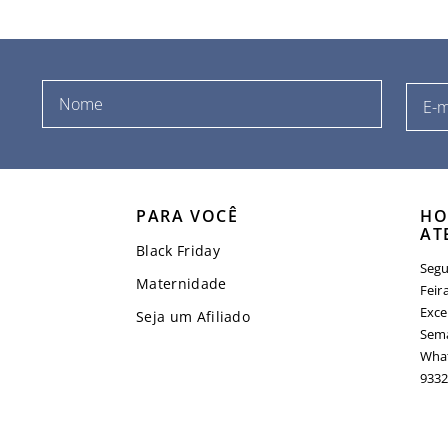
PARA VOCÊ
HO
AT
Black Friday
Segu
Maternidade
Feir
Exce
Seja um Afiliado
Sema
What
9332