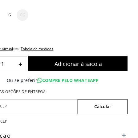
G
GG
r virtual
tabela de medidas
＋
COMPRE PELO WHATSAPP
Ou se preferir
 CEP
ição