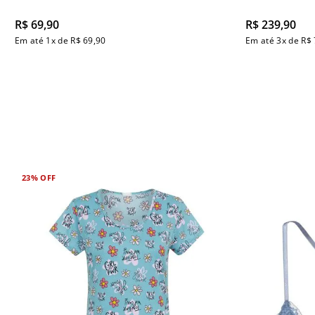
R$
69
,
90
R$
239
,
90
Em até
1
x de
R$
69
,
90
Em até
3
x de
R$
23%
OFF