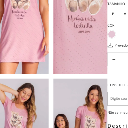
TAMANHO
P
M
COR
provado
－
Não sei meu
Descr