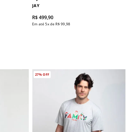
JAY
R$
499
,
90
Em até
5
x de
R$
99
,
98
27%
OFF