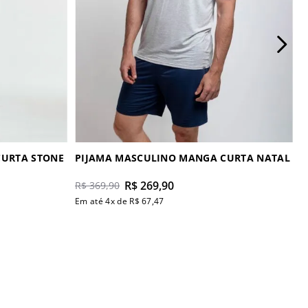
CURTA STONE
PIJAMA MASCULINO MANGA CURTA NATAL
R$
269
,
90
R$
369
,
90
Em até
4
x de
R$
67
,
47