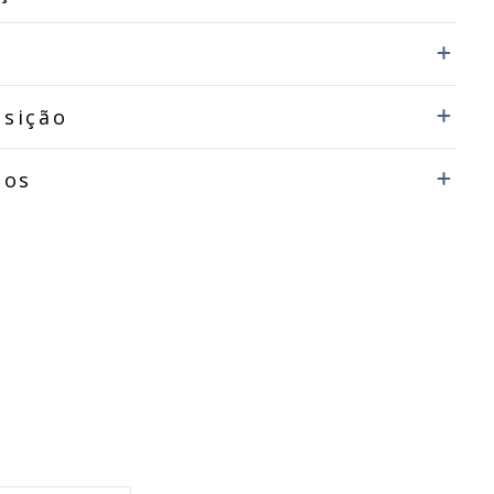
sição
dos