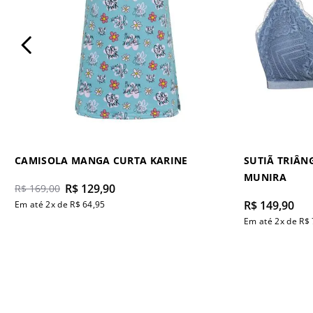
CAMISOLA MANGA CURTA KARINE
SUTIÃ TRIÂN
MUNIRA
R$
129
,
90
R$
169
,
00
R$
149
,
90
Em até
2
x de
R$
64
,
95
Em até
2
x de
R$