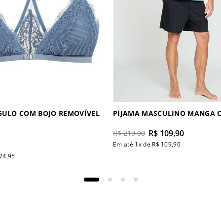
GULO COM BOJO REMOVÍVEL
PIJAMA MASCULINO MANGA 
R$
109
,
90
R$
219
,
00
Em até
1
x de
R$
109
,
90
74
,
95