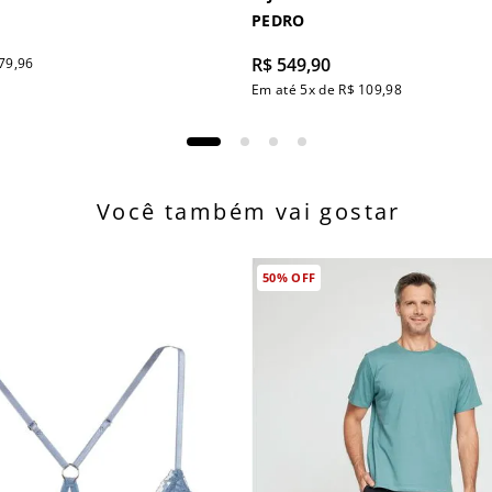
PEDRO
R$
549
,
90
79
,
96
Em até
5
x de
R$
109
,
98
Você também vai gostar
50%
OFF