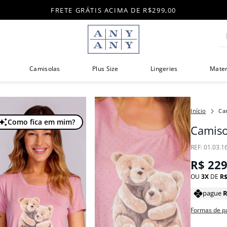
FRETE GRÁTIS ACIMA DE R$299,00
Di
Camisolas
Plus Size
Lingeries
Mate
Ca
Como fica em mim?
Camiso
:
01.03.1
R$
22
OU
3
DE
R
pague
Formas de 