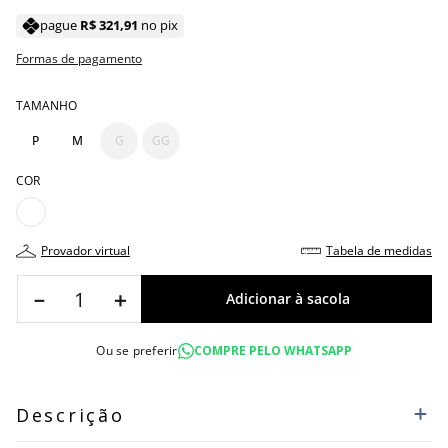
pague
R$
321
,
91
no pix
Formas de pagamento
TAMANHO
P
M
G
GG
COR
provador virtual
tabela de medidas
－
＋
Ou se preferir
COMPRE PELO WHATSAPP
Descrição