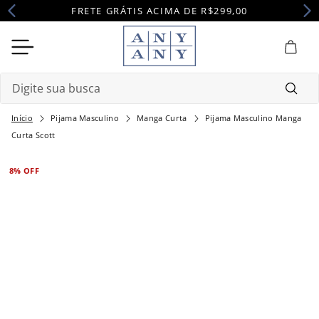
FRETE GRÁTIS ACIMA DE R$299,00
Digite sua busca
Pijama Masculino
Manga Curta
Pijama Masculino Manga
Termos mais buscados
Curta Scott
1
º
camisola
8%
OFF
2
º
pijama
3
º
maternidade
4
º
robe