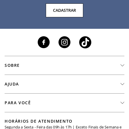
CADASTRAR
SOBRE
A Marca
AJUDA
Nossas Lojas
Fale Conosco
PARA VOCÊ
Seja um Revendedor
Meus Pedidos
Black Friday
Trabalhe Conosco
HORÁRIOS DE ATENDIMENTO
Minha Conta
Segunda a Sexta - Feira das 09h às 17h | Exceto Finais de Semana e
Maternidade
Igualdade Salarial