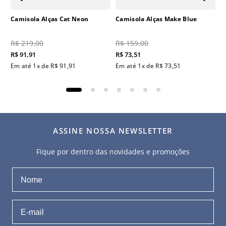
Camisola Alças Cat Neon
Camisola Alças Make Blue
R$
219
,
00
R$
159
,
00
R$
91
,
91
R$
73
,
51
Em até
1
x de
R$
91
,
91
Em até
1
x de
R$
73
,
51
ASSINE NOSSA NEWSLETTER
Fique por dentro das novidades e promoções