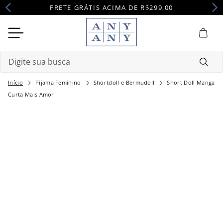
FRETE GRÁTIS ACIMA DE R$299,00
Digite sua busca
Pijama Feminino
Shortdoll e Bermudoll
Short Doll Manga
Termos mais buscados
Curta Mais Amor
1
º
camisola
2
º
maternidade
3
º
pijama
4
º
robe