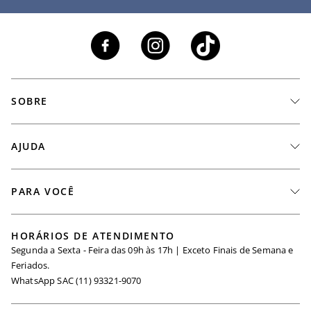
SOBRE
A Marca
AJUDA
Nossas Lojas
Fale Conosco
PARA VOCÊ
Seja um Revendedor
Meus Pedidos
Black Friday
Trabalhe Conosco
HORÁRIOS DE ATENDIMENTO
Minha Conta
Segunda a Sexta - Feira das 09h às 17h | Exceto Finais de Semana e
Maternidade
Igualdade Salarial
Feriados.
Trocas
WhatsApp SAC (11) 93321-9070
Seja um Afiliado
Requisição de Dados
Política de Privacidade