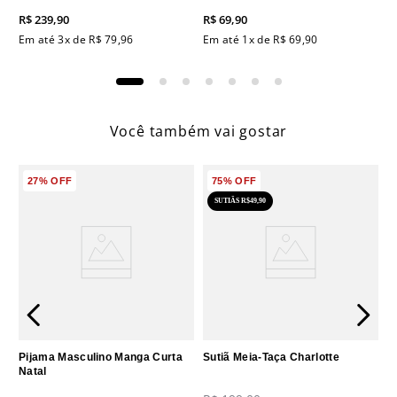
R$
239
,
90
R$
69
,
90
Em até
3
x de
R$
79
,
96
Em até
1
x de
R$
69
,
90
Você também vai gostar
27%
OFF
75%
OFF
SUTIÃS R$49,90
Pijama Masculino Manga Curta
Sutiã Meia-Taça Charlotte
Natal