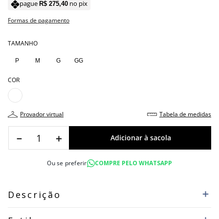
pague
no pix
R$
275
,
40
Formas de pagamento
TAMANHO
P
M
G
GG
COR
provador virtual
tabela de medidas
－
＋
Ou se preferir
COMPRE PELO WHATSAPP
Descrição