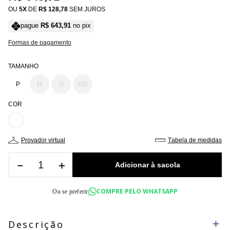
OU
5
DE
R$
128
,
78
SEM JUROS
pague
R$
643
,
91
no pix
Formas de pagamento
TAMANHO
P
M
G
GG
COR
provador virtual
tabela de medidas
－
＋
COMPRE PELO WHATSAPP
Ou se preferir
Descrição