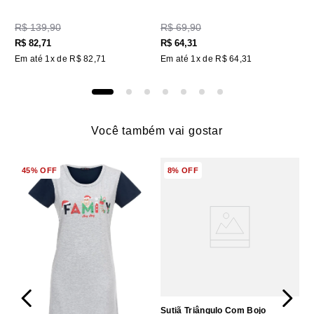
R$
139
,
90
R$
69
,
90
R$
82
,
71
R$
64
,
31
Em até
1
x de
R$
82
,
71
Em até
1
x de
R$
64
,
31
Você também vai gostar
45%
OFF
8%
OFF
Sutiã Triângulo Com Bojo