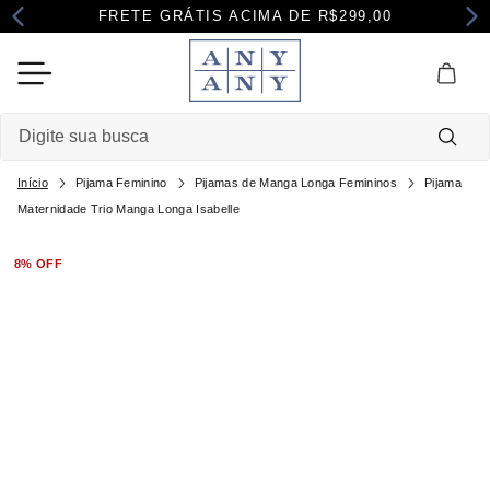
FRETE GRÁTIS ACIMA DE R$299,00
Digite sua busca
Pijama Feminino
Pijamas de Manga Longa Femininos
Pijama
Termos mais buscados
Maternidade Trio Manga Longa Isabelle
1
º
camisola
8%
OFF
2
º
pijama
3
º
maternidade
4
º
robe