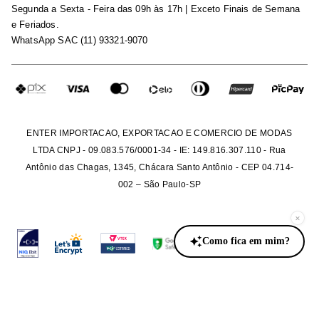
Segunda a Sexta - Feira das 09h às 17h | Exceto Finais de Semana
Maternidade
Igualdade Salarial
e Feriados.
Trocas
WhatsApp SAC (11) 93321-9070
Seja um Afiliado
Requisição de Dados
Política de Privacidade
Configuração de Cookies
Fretes e Tarifas
Pagamentos
ENTER IMPORTACAO, EXPORTACAO E COMERCIO DE MODAS
LTDA CNPJ - 09.083.576/0001-34 - IE: 149.816.307.110 - Rua
Antônio das Chagas, 1345, Chácara Santo Antônio - CEP 04.714-
002 – São Paulo-SP
×
Como fica em mim?