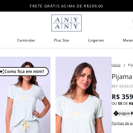
FRETE GRÁTIS ACIMA DE R$299,00
Di
Camisolas
Plus Size
Lingeries
Mate
Pi
Como fica em mim?
Pijama
:
04.03.0
R$
35
OU
5
DE
R
pague
Formas de 