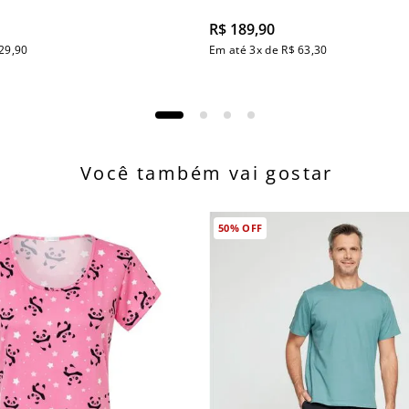
R$
189
,
90
29
,
90
Em até
3
x de
R$
63
,
30
Você também vai gostar
50%
OFF