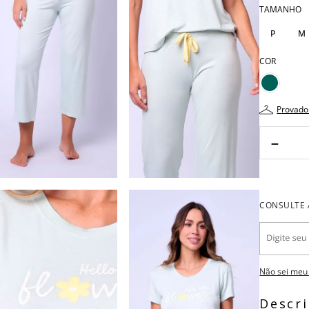
TAMANHO
P
M
COR
provado
－
Não sei meu
Descr