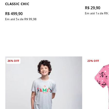
CLASSIC CHIC
R$
29
,
90
R$
499
,
90
Em até
1
x de
R$
Em até
5
x de
R$
99
,
98
26%
OFF
23%
OFF