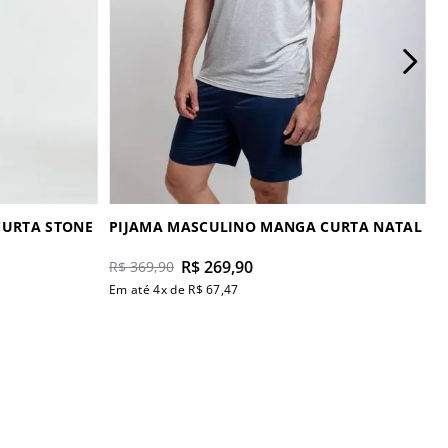
CURTA STONE
PIJAMA MASCULINO MANGA CURTA NATAL
R$
269
,
90
R$
369
,
90
Em até
4
x de
R$
67
,
47