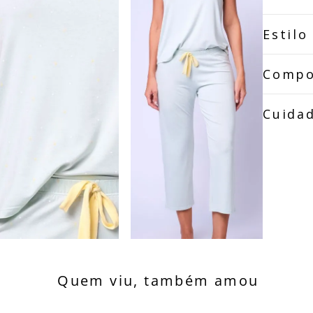
Estilo
Compo
Cuida
Quem viu, também amou