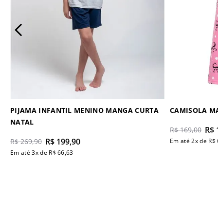
PIJAMA INFANTIL MENINO MANGA CURTA
CAMISOLA M
NATAL
R$
R$
169
,
00
R$
199
,
90
R$
269
,
90
Em até
2
x de
R$
Em até
3
x de
R$
66
,
63