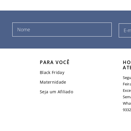
PARA VOCÊ
HO
AT
Black Friday
Segu
Maternidade
Feir
Exce
Seja um Afiliado
Sema
What
9332