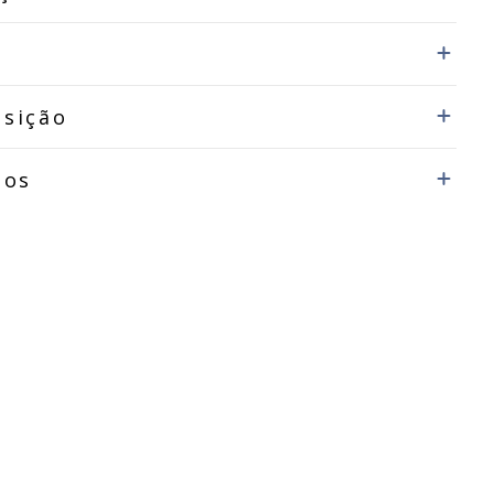
sição
dos