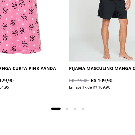
ANGA CURTA PINK PANDA
PIJAMA MASCULINO MANGA 
129
,
90
R$
109
,
90
R$
219
,
00
64
,
95
Em até
1
x de
R$
109
,
90