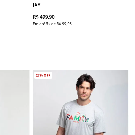
JAY
R$
499
,
90
Em até
5
x de
R$
99
,
98
27%
OFF