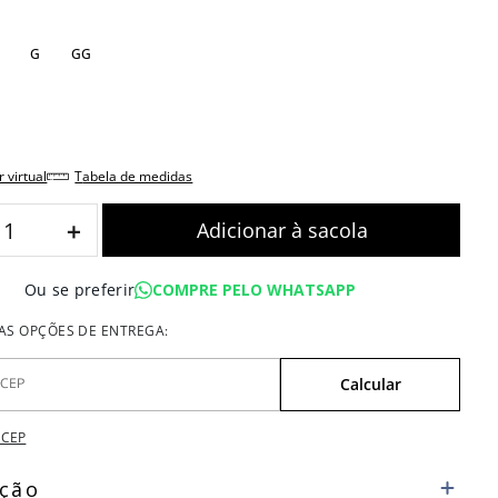
G
GG
r virtual
tabela de medidas
＋
COMPRE PELO WHATSAPP
Ou se preferir
 CEP
ição