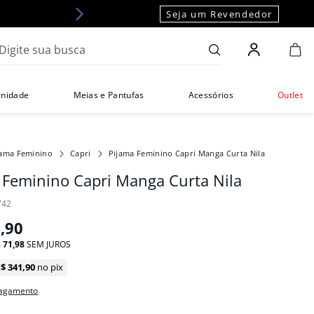
Seja um Revendedor
gite sua busca
rnidade
Meias e Pantufas
Acessórios
Outlet
jama Feminino
Capri
Pijama Feminino Capri Manga Curta Nila
 Feminino Capri Manga Curta Nila
742
9
,
90
$
71
,
98
SEM JUROS
R$
341
,
90
no pix
pagamento