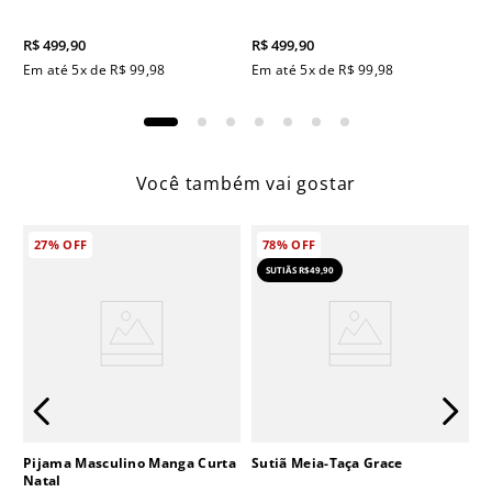
R$
499
,
90
R$
499
,
90
Em até
5
x de
R$
99
,
98
Em até
5
x de
R$
99
,
98
Você também vai gostar
27%
OFF
78%
OFF
SUTIÃS R$49,90
Pijama Masculino Manga Curta
Sutiã Meia-Taça Grace
Natal