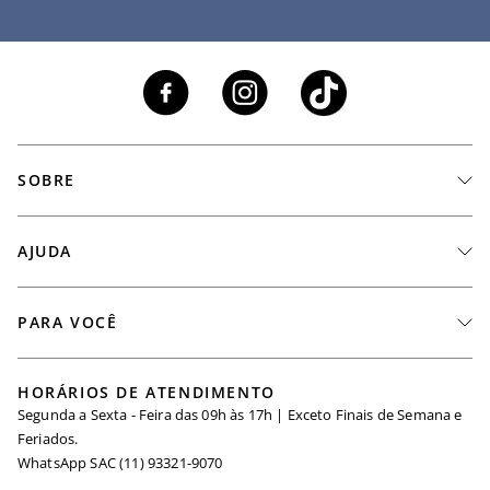
SOBRE
A Marca
AJUDA
Nossas Lojas
Fale Conosco
PARA VOCÊ
Seja um Revendedor
Meus Pedidos
Black Friday
Trabalhe Conosco
HORÁRIOS DE ATENDIMENTO
Minha Conta
Segunda a Sexta - Feira das 09h às 17h | Exceto Finais de Semana e
Maternidade
Igualdade Salarial
Feriados.
Trocas
WhatsApp SAC (11) 93321-9070
Seja um Afiliado
Requisição de Dados