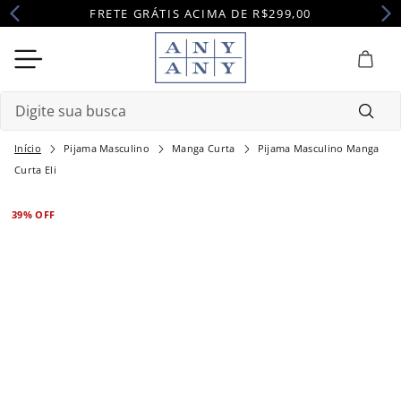
FRETE GRÁTIS ACIMA DE R$299,00
Digite sua busca
Pijama Masculino
Manga Curta
Pijama Masculino Manga
Termos mais buscados
Curta Eli
1
º
camisola
39%
OFF
2
º
pijama
3
º
maternidade
4
º
robe