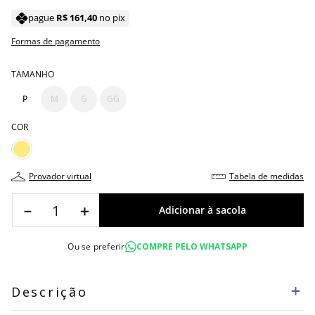
pague
R$
161
,
40
no pix
Formas de pagamento
TAMANHO
P
M
G
GG
COR
provador virtual
tabela de medidas
－
＋
Ou se preferir
COMPRE PELO WHATSAPP
Descrição