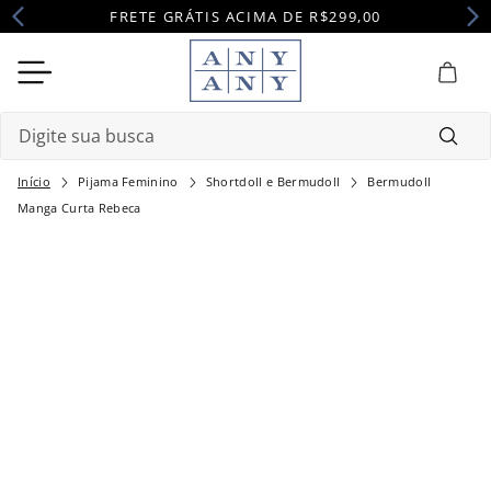
FRETE GRÁTIS ACIMA DE R$299,00
Digite sua busca
Pijama Feminino
Shortdoll e Bermudoll
Bermudoll
Termos mais buscados
Manga Curta Rebeca
1
º
camisola
2
º
pijama
3
º
maternidade
4
º
robe