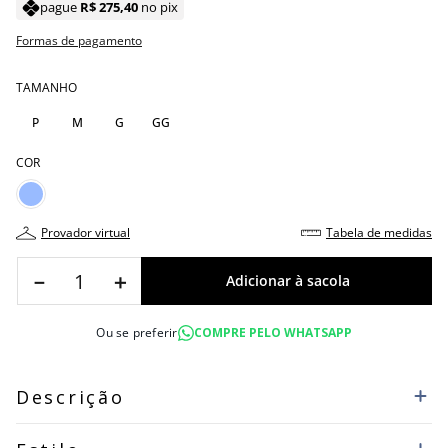
pague
R$
275
,
40
no pix
Formas de pagamento
TAMANHO
P
M
G
GG
COR
provador virtual
tabela de medidas
－
＋
Ou se preferir
COMPRE PELO WHATSAPP
Descrição