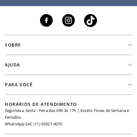
SOBRE
A Marca
AJUDA
Nossas Lojas
Fale Conosco
PARA VOCÊ
Seja um Revendedor
Meus Pedidos
Black Friday
Trabalhe Conosco
HORÁRIOS DE ATENDIMENTO
Minha Conta
Segunda a Sexta - Feira das 09h às 17h | Exceto Finais de Semana e
Maternidade
Igualdade Salarial
Feriados.
Trocas
WhatsApp SAC (11) 93321-9070
Seja um Afiliado
Requisição de Dados
Política de Privacidade