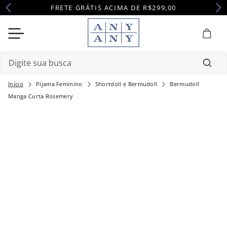
FRETE GRÁTIS ACIMA DE R$299,00
Digite sua busca
Pijama Feminino
Shortdoll e Bermudoll
Bermudoll
Termos mais buscados
Manga Curta Rosemery
1
º
camisola
2
º
pijama
3
º
maternidade
4
º
robe