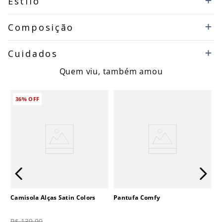
Estilo
Composição
Cuidados
Quem viu, também amou
36%
OFF
Camisola Alças Satin Colors
Pantufa Comfy
R$
139
,
90