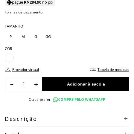
pague
R$
284
,
90
no pix
Formas de pagamento
TAMANHO
P
M
G
GG
COR
provador virtual
tabela de medidas
－
＋
Ou se preferir
COMPRE PELO WHATSAPP
Descrição