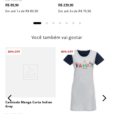
R$
89
,
90
R$
239
,
90
Em até
1
x de
R$
89
,
90
Em até
3
x de
R$
79
,
96
Você também vai gostar
50%
OFF
40%
OFF
Camisola Manga Curta Indian
Gray