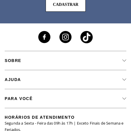
CADASTRAR
SOBRE
A Marca
AJUDA
Nossas Lojas
Fale Conosco
Seja um Revendedor
PARA VOCÊ
Meus Pedidos
Black Friday
Trabalhe Conosco
HORÁRIOS DE ATENDIMENTO
Minha Conta
Segunda a Sexta - Feira das 09h às 17h | Exceto Finais de Semana e
Maternidade
Igualdade Salarial
Feriados.
Trocas