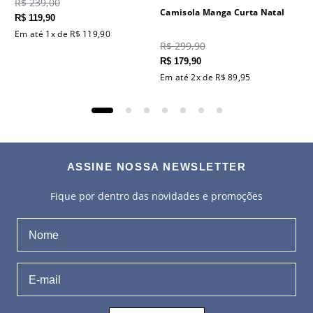
R$
239
,
00
Camisola Manga Curta Natal
R$
119
,
90
Em até
1
x de
R$
119
,
90
R$
299
,
90
R$
179
,
90
Em até
2
x de
R$
89
,
95
ASSINE NOSSA NEWSLETTER
Fique por dentro das novidades e promoções