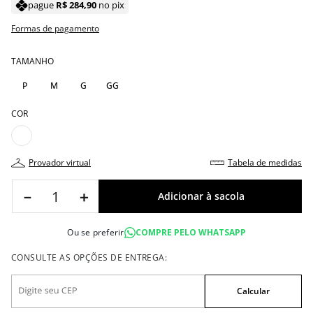
pague
R$
284
,
90
no pix
Formas de pagamento
TAMANHO
P
M
G
GG
COR
provador virtual
tabela de medidas
－
＋
Ou se preferir
COMPRE PELO WHATSAPP