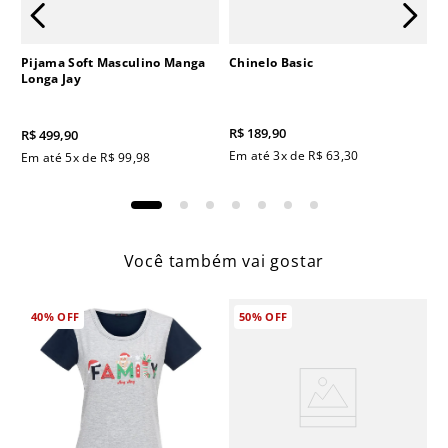
Pijama Soft Masculino Manga
Chinelo Basic
Longa Jay
R$
189
,
90
R$
499
,
90
Em até
3
x de
R$
63
,
30
Em até
5
x de
R$
99
,
98
Você também vai gostar
40%
OFF
50%
OFF