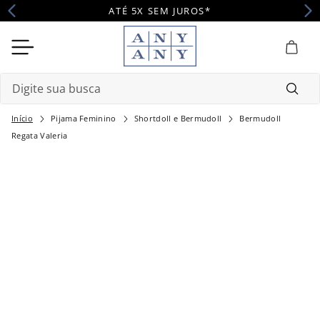
ATÉ 5X SEM JUROS*
Digite sua busca
Pijama Feminino
Shortdoll e Bermudoll
Bermudoll
Termos mais buscados
Regata Valeria
1
º
camisola
2
º
maternidade
3
º
pijama
4
º
robe