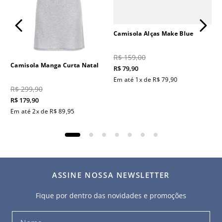
Camisola Alças Make Blue
R$
159
,
00
Camisola Manga Curta Natal
R$
79
,
90
Em até
1
x de
R$
79
,
90
R$
299
,
90
R$
179
,
90
Em até
2
x de
R$
89
,
95
ASSINE NOSSA NEWSLETTER
Fique por dentro das novidades e promoções