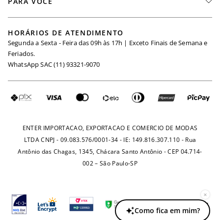
PARA VOCÊ
Seja um Revendedor
Meus Pedidos
Black Friday
Trabalhe Conosco
HORÁRIOS DE ATENDIMENTO
Minha Conta
Segunda a Sexta - Feira das 09h às 17h | Exceto Finais de Semana e
Maternidade
Igualdade Salarial
Feriados.
Trocas
WhatsApp SAC (11) 93321-9070
Seja um Afiliado
Requisição de Dados
Política de Privacidade
Configuração de Cookies
Fretes e Tarifas
Pagamentos
ENTER IMPORTACAO, EXPORTACAO E COMERCIO DE MODAS
LTDA CNPJ - 09.083.576/0001-34 - IE: 149.816.307.110 - Rua
Antônio das Chagas, 1345, Chácara Santo Antônio - CEP 04.714-
002 – São Paulo-SP
×
Como fica em mim?