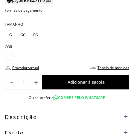
pague
R$
82
,
71
no pix
Formas de pagamento
TAMANHO
G
GG
EG
COR
provador virtual
tabela de medidas
－
＋
Ou se preferir
COMPRE PELO WHATSAPP
Descrição
Estilo