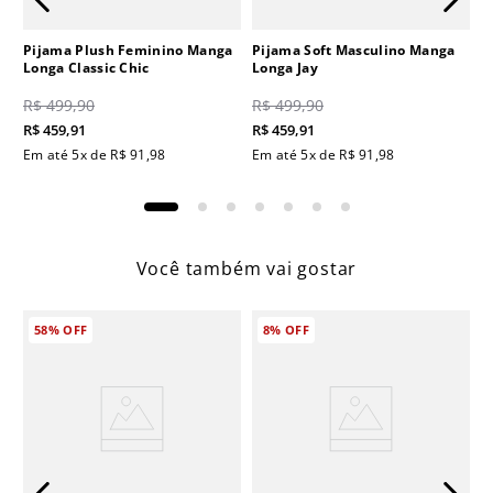
Pijama Plush Feminino Manga
Pijama Soft Masculino Manga
Longa Classic Chic
Longa Jay
R$
499
,
90
R$
499
,
90
R$
459
,
91
R$
459
,
91
Em até
5
x de
R$
91
,
98
Em até
5
x de
R$
91
,
98
Você também vai gostar
58%
OFF
8%
OFF