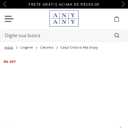
FRETE GRÁTIS ACIMA DE R$299,00
Digite sua busca
Lingerie
Calcinha
Calça Cintura Alta Enjoy
Termos mais buscados
1
º
camisola
8%
OFF
2
º
pijama
3
º
maternidade
4
º
robe