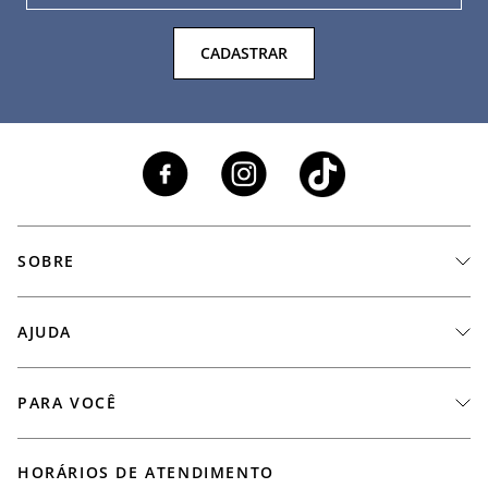
CADASTRAR
SOBRE
A Marca
AJUDA
Nossas Lojas
Fale Conosco
PARA VOCÊ
Seja um Revendedor
Meus Pedidos
Black Friday
Trabalhe Conosco
HORÁRIOS DE ATENDIMENTO
Minha Conta