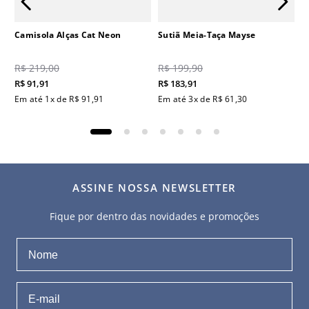
Camisola Alças Cat Neon
Sutiã Meia-Taça Mayse
R$
219
,
00
R$
199
,
90
R$
91
,
91
R$
183
,
91
Em até
1
x de
R$
91
,
91
Em até
3
x de
R$
61
,
30
ASSINE NOSSA NEWSLETTER
Fique por dentro das novidades e promoções