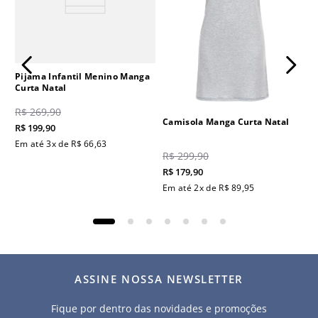
Pijama Infantil Menino Manga
Curta Natal
R$
269
,
90
Camisola Manga Curta Natal
R$
199
,
90
Em até
3
x de
R$
66
,
63
R$
299
,
90
R$
179
,
90
Em até
2
x de
R$
89
,
95
ASSINE NOSSA NEWSLETTER
Fique por dentro das novidades e promoções