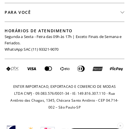
Nossas Lojas
Fale Conosco
PARA VOCÊ
Seja um Revendedor
Meus Pedidos
Black Friday
Trabalhe Conosco
HORÁRIOS DE ATENDIMENTO
Minha Conta
Segunda a Sexta - Feira das 09h às 17h | Exceto Finais de Semana e
Maternidade
Igualdade Salarial
Feriados.
Trocas
WhatsApp SAC (11) 93321-9070
Seja um Afiliado
Requisição de Dados
Política de Privacidade
Configuração de Cookies
Fretes e Tarifas
Pagamentos
ENTER IMPORTACAO, EXPORTACAO E COMERCIO DE MODAS
LTDA CNPJ - 09.083.576/0001-34 - IE: 149.816.307.110 - Rua
Antônio das Chagas, 1345, Chácara Santo Antônio - CEP 04.714-
002 – São Paulo-SP
×