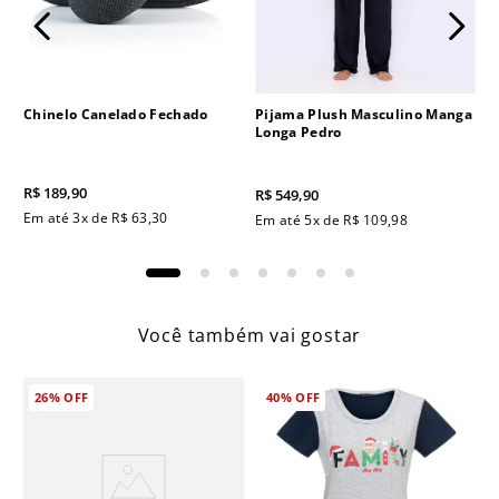
Chinelo Canelado Fechado
Pijama Plush Masculino Manga
Longa Pedro
R$
189
,
90
R$
549
,
90
Em até
3
x de
R$
63
,
30
Em até
5
x de
R$
109
,
98
Você também vai gostar
26%
OFF
40%
OFF