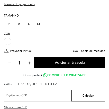
Formas de pagamento
TAMANHO
P
M
G
GG
COR
provador virtual
tabela de medidas
－
＋
Ou se preferir
COMPRE PELO WHATSAPP
Não sei meu CEP