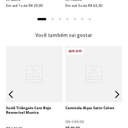
Em até
1
x de
R$
29
,
90
Em até
3
x de
R$
63
,
30
Você também vai gostar
36%
OFF
Sutiã Triângulo Com Bojo
Camisola Alças Satin Colors
Removível Munira
R$
139
,
90