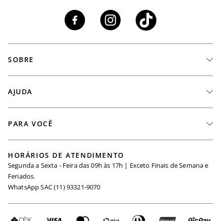
SOBRE
A Marca
AJUDA
Nossas Lojas
Fale Conosco
PARA VOCÊ
Seja um Revendedor
Meus Pedidos
Black Friday
Trabalhe Conosco
HORÁRIOS DE ATENDIMENTO
Minha Conta
Segunda a Sexta - Feira das 09h às 17h | Exceto Finais de Semana e
Maternidade
Igualdade Salarial
Feriados.
Trocas
WhatsApp SAC (11) 93321-9070
Seja um Afiliado
Requisição de Dados
Política de Privacidade
Configuração de Cookies