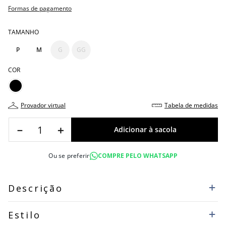
Formas de pagamento
TAMANHO
P
M
G
GG
COR
provador virtual
tabela de medidas
－
＋
Ou se preferir
COMPRE PELO WHATSAPP
Descrição
Estilo