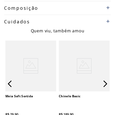
Composição
Cuidados
Quem viu, também amou
Meia Soft Sortida
Chinelo Basic
R$
29
,
90
R$
189
,
90