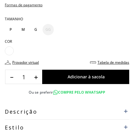
Formas de pagamento
TAMANHO
P
M
G
GG
COR
provador virtual
tabela de medidas
－
＋
Ou se preferir
COMPRE PELO WHATSAPP
Descrição
Estilo