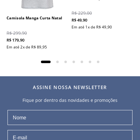
R$
229
,
00
Camisola Manga Curta Natal
R$
49
,
90
Em até
1
x de
R$
49
,
90
R$
299
,
90
R$
179
,
90
Em até
2
x de
R$
89
,
95
ASSINE NOSSA NEWSLETTER
Fique por dentro das novidades e promoções