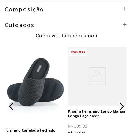
Composição
Cuidados
Quem viu, também amou
30%
OFF
Pijama Feminino Longo Manga
Longa Laço Sleep
R$
399
,
90
Chinelo Canelado Fechado
R$
279
,
90