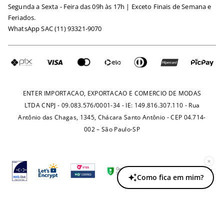
Segunda a Sexta - Feira das 09h às 17h | Exceto Finais de Semana e
Maternidade
Igualdade Salarial
Feriados.
Trocas
WhatsApp SAC (11) 93321-9070
Seja um Afiliado
Requisição de Dados
Política de Privacidade
Configuração de Cookies
Fretes e Tarifas
Pagamentos
ENTER IMPORTACAO, EXPORTACAO E COMERCIO DE MODAS
LTDA CNPJ - 09.083.576/0001-34 - IE: 149.816.307.110 - Rua
Antônio das Chagas, 1345, Chácara Santo Antônio - CEP 04.714-
002 – São Paulo-SP
×
Como fica em mim?