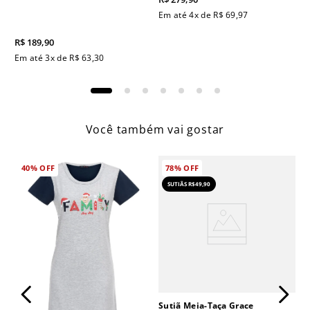
Em até
4
x de
R$
69
,
97
R$
189
,
90
Em até
3
x de
R$
63
,
30
Você também vai gostar
40%
OFF
78%
OFF
SUTIÃS R$49,90
Sutiã Meia-Taça Grace