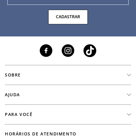
CADASTRAR
SOBRE
A Marca
AJUDA
Nossas Lojas
Fale Conosco
PARA VOCÊ
Seja um Revendedor
Meus Pedidos
Black Friday
Trabalhe Conosco
HORÁRIOS DE ATENDIMENTO
Minha Conta