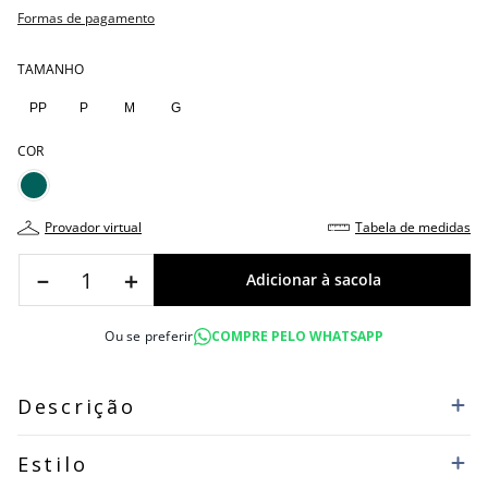
Formas de pagamento
TAMANHO
PP
P
M
G
COR
provador virtual
tabela de medidas
－
＋
Ou se preferir
COMPRE PELO WHATSAPP
Descrição
Estilo