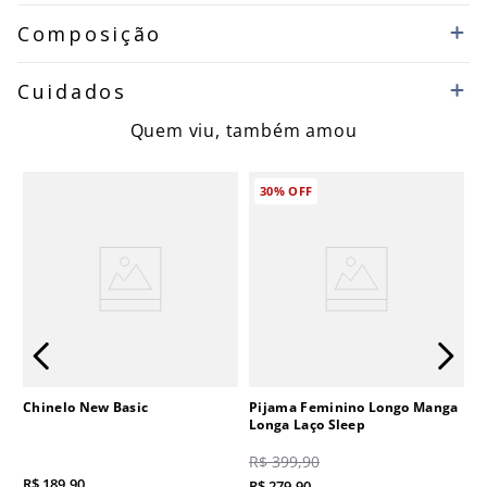
Composição
Cuidados
Quem viu, também amou
30%
OFF
Chinelo New Basic
Pijama Feminino Longo Manga
Longa Laço Sleep
R$
399
,
90
R$
189
,
90
R$
279
,
90