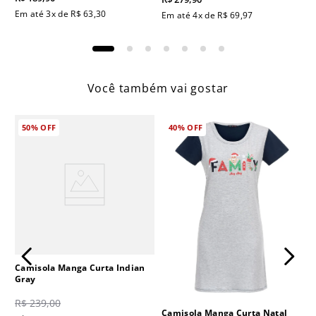
Em até
3
x de
R$
63
,
30
Em até
4
x de
R$
69
,
97
Você também vai gostar
50%
OFF
40%
OFF
Camisola Manga Curta Indian
Gray
R$
239
,
00
Camisola Manga Curta Natal