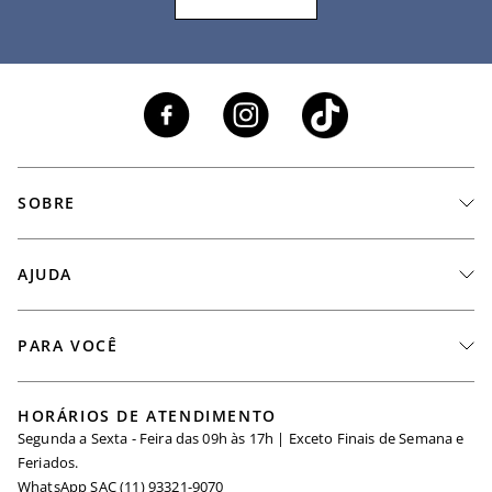
SOBRE
A Marca
AJUDA
Nossas Lojas
Fale Conosco
PARA VOCÊ
Seja um Revendedor
Meus Pedidos
Black Friday
Trabalhe Conosco
HORÁRIOS DE ATENDIMENTO
Minha Conta
Segunda a Sexta - Feira das 09h às 17h | Exceto Finais de Semana e
Maternidade
Igualdade Salarial
Feriados.
Trocas
WhatsApp SAC (11) 93321-9070
Seja um Afiliado