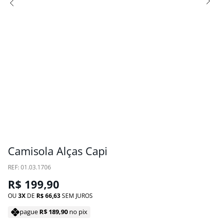
Camisola Alças Capi
:
01.03.1706
R$
199
,
90
OU
3
DE
R$
66
,
63
SEM JUROS
pague
R$
189
,
90
no pix