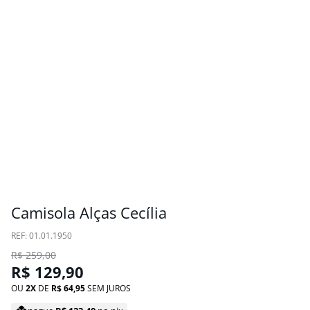
Camisola Alças Cecília
:
01.01.1950
R$
259
,
00
R$
129
,
90
OU
2
DE
R$
64
,
95
SEM JUROS