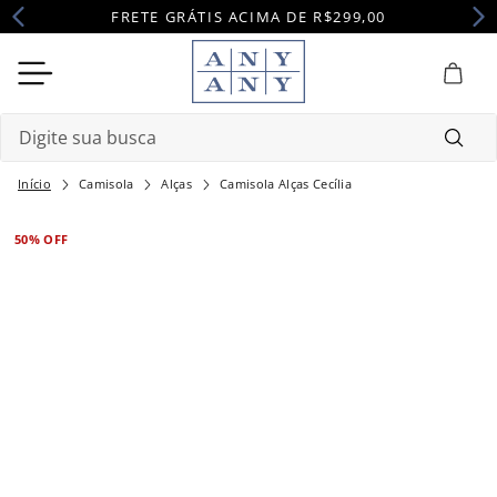
FRETE GRÁTIS ACIMA DE R$299,00
Digite sua busca
Camisola
Alças
Camisola Alças Cecília
Termos mais buscados
1
º
camisola
50%
OFF
2
º
pijama
3
º
maternidade
4
º
robe