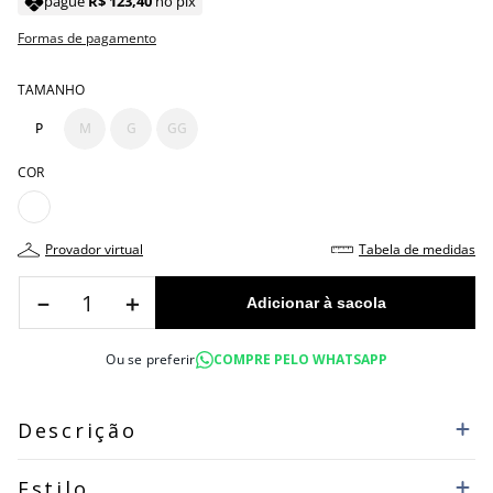
pague
R$
123
,
40
no pix
Formas de pagamento
TAMANHO
P
M
G
GG
COR
provador virtual
tabela de medidas
－
＋
Ou se preferir
COMPRE PELO WHATSAPP
Descrição
Estilo