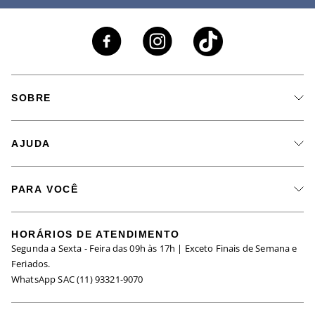
SOBRE
A Marca
AJUDA
Nossas Lojas
Fale Conosco
Seja um Revendedor
PARA VOCÊ
Meus Pedidos
Black Friday
Trabalhe Conosco
HORÁRIOS DE ATENDIMENTO
Minha Conta
Segunda a Sexta - Feira das 09h às 17h | Exceto Finais de Semana e
Maternidade
Igualdade Salarial
Feriados.
Trocas
WhatsApp SAC (11) 93321-9070
Seja um Afiliado
Requisição de Dados
Política de Privacidade
Configuração de Cookies