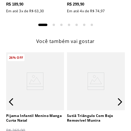
R$
189
,
90
R$
299
,
90
Em até
3
x de
R$
63
,
30
Em até
4
x de
R$
74
,
97
Você também vai gostar
26%
OFF
Pijama Infantil Menino Manga
Sutiã Triângulo Com Bojo
Curta Natal
Removível Munira
R$
269
,
90