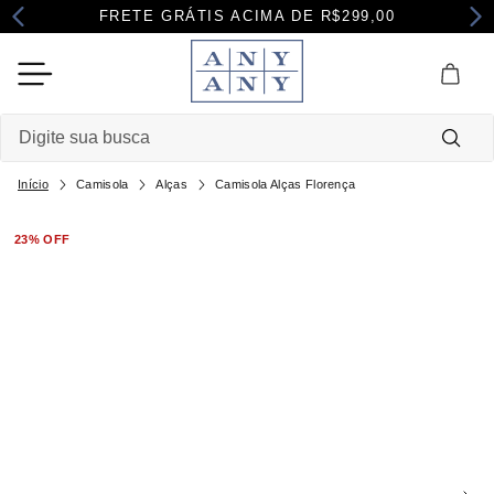
FRETE GRÁTIS ACIMA DE R$299,00
Digite sua busca
Camisola
Alças
Camisola Alças Florença
Termos mais buscados
1
º
camisola
23%
OFF
2
º
pijama
3
º
maternidade
4
º
robe