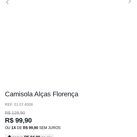
Camisola Alças Florença
:
01.07.4006
R$
129
,
90
R$
99
,
90
OU
1
DE
R$
99
,
90
SEM JUROS