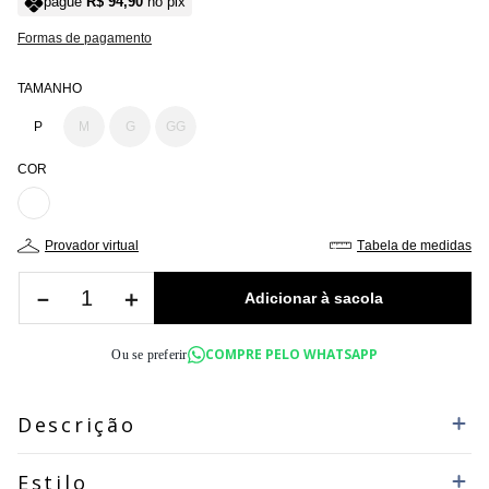
pague
R$
94
,
90
no pix
Formas de pagamento
TAMANHO
P
M
G
GG
COR
provador virtual
tabela de medidas
－
＋
COMPRE PELO WHATSAPP
Ou se preferir
Descrição
Estilo