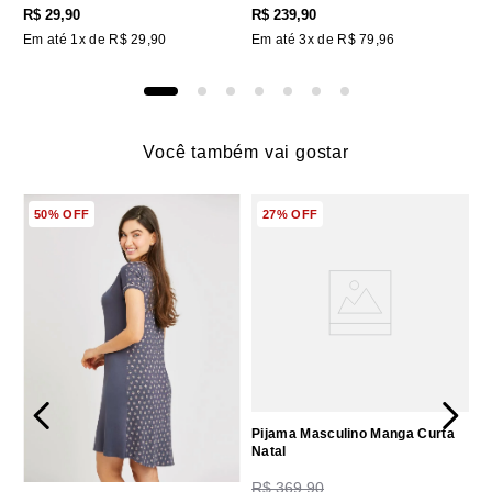
R$
29
,
90
R$
239
,
90
Em até
1
x de
R$
29
,
90
Em até
3
x de
R$
79
,
96
Você também vai gostar
50%
OFF
27%
OFF
Pijama Masculino Manga Curta
Natal
R$
369
,
90