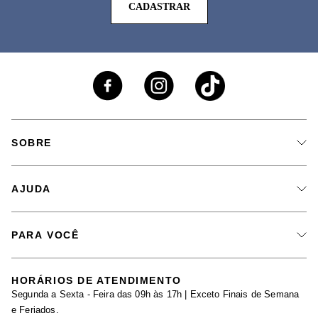
CADASTRAR
SOBRE
A Marca
AJUDA
Nossas Lojas
Fale Conosco
PARA VOCÊ
Seja um Revendedor
Meus Pedidos
Black Friday
Trabalhe Conosco
HORÁRIOS DE ATENDIMENTO
Minha Conta
Segunda a Sexta - Feira das 09h às 17h | Exceto Finais de Semana
Maternidade
Igualdade Salarial
e Feriados.
Trocas