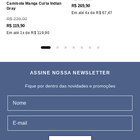
Camisola Manga Curta Indian
R$
269
,
90
Gray
Em até
4
x de
R$
67
,
47
R$
239
,
00
R$
119
,
90
Em até
1
x de
R$
119
,
90
ASSINE NOSSA NEWSLETTER
Fique por dentro das novidades e promoções