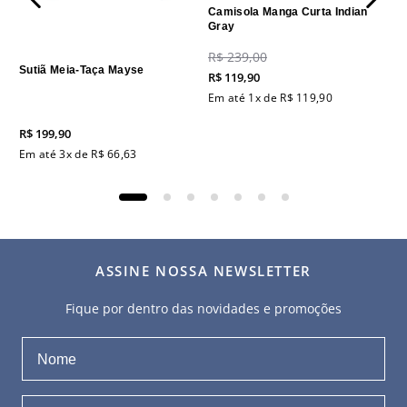
Camisola Manga Curta Indian
Gray
R$
239
,
00
Sutiã Meia-Taça Mayse
R$
119
,
90
Em até
1
x de
R$
119
,
90
R$
199
,
90
Em até
3
x de
R$
66
,
63
ASSINE NOSSA NEWSLETTER
Fique por dentro das novidades e promoções