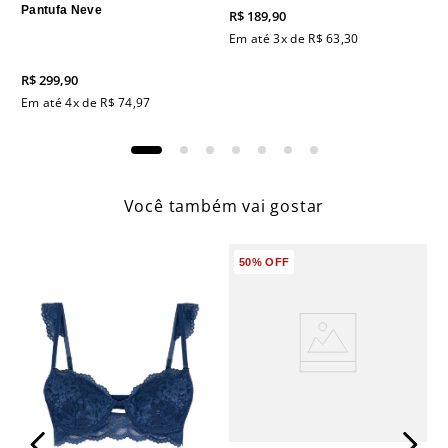
Pantufa Neve
R$
189
,
90
Em até
3
x de
R$
63
,
30
R$
299
,
90
Em até
4
x de
R$
74
,
97
Você também vai gostar
50%
OFF