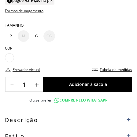
pague
no pix
R$
94
,
90
Formas de pagamento
TAMANHO
P
M
G
GG
COR
provador virtual
tabela de medidas
－
＋
Ou se preferir
COMPRE PELO WHATSAPP
Descrição
Estilo