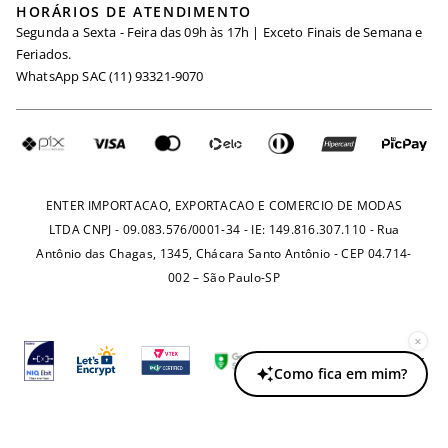
HORÁRIOS DE ATENDIMENTO
Minha Conta
Segunda a Sexta - Feira das 09h às 17h | Exceto Finais de Semana e
Maternidade
Igualdade Salarial
Feriados.
Trocas
WhatsApp SAC (11) 93321-9070
Seja um Afiliado
Requisição de Dados
Política de Privacidade
Configuração de Cookies
Fretes e Tarifas
Pagamentos
ENTER IMPORTACAO, EXPORTACAO E COMERCIO DE MODAS
LTDA CNPJ - 09.083.576/0001-34 - IE: 149.816.307.110 - Rua
Antônio das Chagas, 1345, Chácara Santo Antônio - CEP 04.714-
002 – São Paulo-SP
×
Como fica em mim?