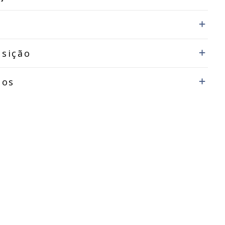
sição
dos