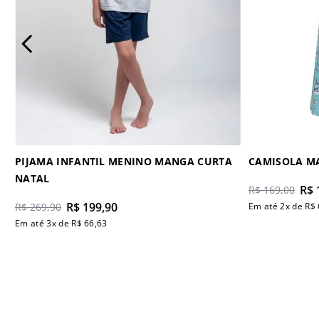
PIJAMA INFANTIL MENINO MANGA CURTA
CAMISOLA M
NATAL
R$
R$
169
,
00
R$
199
,
90
R$
269
,
90
Em até
2
x de
R$
Em até
3
x de
R$
66
,
63