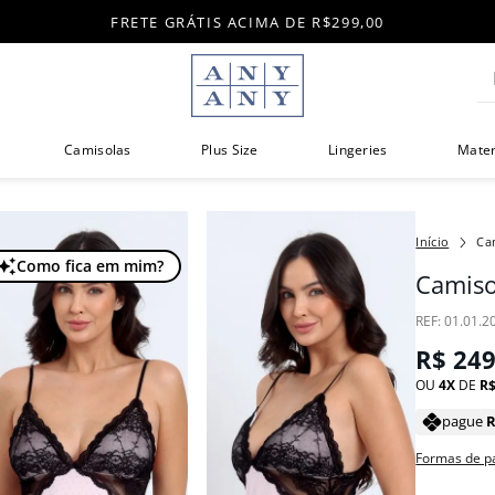
FRETE GRÁTIS ACIMA DE R$299,00
Di
Camisolas
Plus Size
Lingeries
Mate
Ca
Como fica em mim?
Camiso
:
01.01.2
R$
24
OU
4
DE
R
pague
Formas de 