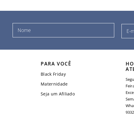
PARA VOCÊ
HO
AT
Black Friday
Segu
Maternidade
Feir
Exce
Seja um Afiliado
Sema
What
9332