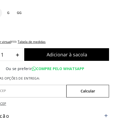
G
GG
r virtual
tabela de medidas
＋
COMPRE PELO WHATSAPP
Ou se preferir
 CEP
ição