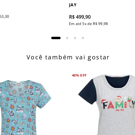
JAY
R$
499
,
90
63
,
30
Em até
5
x de
R$
99
,
98
Você também vai gostar
40%
OFF