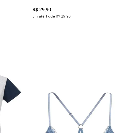
R$
29
,
90
Em até
1
x de
R$
29
,
90