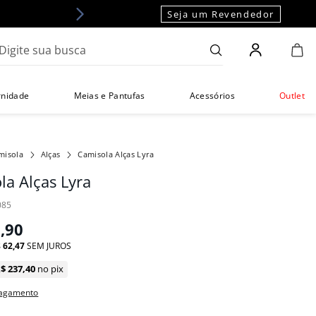
Seja um Revendedor
gite sua busca
rnidade
Meias e Pantufas
Acessórios
Outlet
misola
Alças
Camisola Alças Lyra
la Alças Lyra
085
9
,
90
$
62
,
47
SEM JUROS
R$
237
,
40
no pix
pagamento