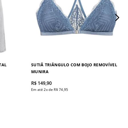
TAL
SUTIÃ TRIÂNGULO COM BOJO REMOVÍVEL
MUNIRA
R$
149
,
90
Em até
2
x de
R$
74
,
95