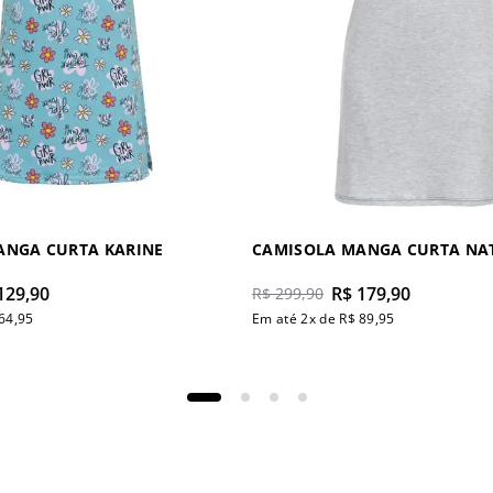
ANGA CURTA KARINE
CAMISOLA MANGA CURTA NA
129
,
90
R$
179
,
90
R$
299
,
90
64
,
95
Em até
2
x de
R$
89
,
95