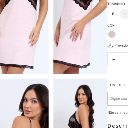
TAMANHO
P
M
COR
provado
－
Não sei meu
Descr