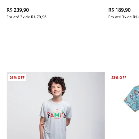
R$
239
,
90
R$
189
,
90
Em até
3
x de
R$
79
,
96
Em até
3
x de
R$
26%
OFF
23%
OFF