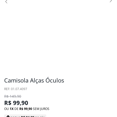
Camisola Alças Óculos
:
01.07.4097
R$
149
,
90
R$
99
,
90
OU
1
DE
R$
99
,
90
SEM JUROS