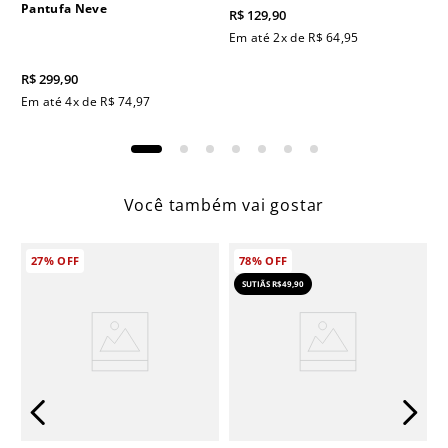
Pantufa Neve
R$
129
,
90
Em até
2
x de
R$
64
,
95
R$
299
,
90
Em até
4
x de
R$
74
,
97
Você também vai gostar
27%
OFF
78%
OFF
SUTIÃS R$49,90