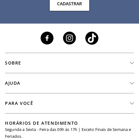
CADASTRAR
SOBRE
A Marca
AJUDA
Nossas Lojas
Fale Conosco
PARA VOCÊ
Seja um Revendedor
Meus Pedidos
Black Friday
Trabalhe Conosco
HORÁRIOS DE ATENDIMENTO
Minha Conta
Segunda a Sexta - Feira das 09h às 17h | Exceto Finais de Semana e
Maternidade
Igualdade Salarial
Feriados.
Trocas