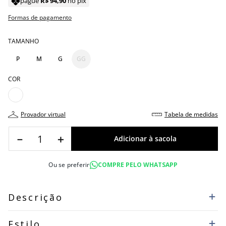
pague
R$
94
,
90
no pix
Formas de pagamento
TAMANHO
P
M
G
GG
COR
provador virtual
tabela de medidas
－
＋
Ou se preferir
COMPRE PELO WHATSAPP
Descrição
Estilo