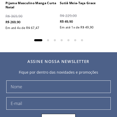
Pijama Masculino Manga Curta
Sutiã Meia-Taça Grace
Natal
R$
229
,
00
R$
369
,
90
R$
49
,
90
R$
269
,
90
Em até
1
x de
R$
49
,
90
Em até
4
x de
R$
67
,
47
ASSINE NOSSA NEWSLETTER
Fique por dentro das novidades e promoções