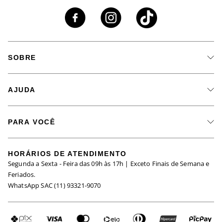
SOBRE
A Marca
AJUDA
Nossas Lojas
Fale Conosco
Seja um Revendedor
PARA VOCÊ
Meus Pedidos
Black Friday
Trabalhe Conosco
HORÁRIOS DE ATENDIMENTO
Minha Conta
Segunda a Sexta - Feira das 09h às 17h | Exceto Finais de Semana e
Maternidade
Igualdade Salarial
Feriados.
Trocas
WhatsApp SAC (11) 93321-9070
Seja um Afiliado
Requisição de Dados
Política de Privacidade
Configuração de Cookies
Fretes e Tarifas