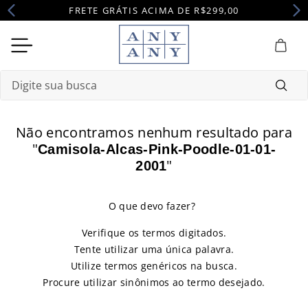
FRETE GRÁTIS ACIMA DE R$299,00
Digite sua busca
Termos mais buscados
Não encontramos nenhum resultado para
1
º
camisola
"
Camisola-Alcas-Pink-Poodle-01-01-
"
2001
2
º
maternidade
3
º
pijama
4
º
robe
Verifique os termos digitados.
Tente utilizar uma única palavra.
Utilize termos genéricos na busca.
Procure utilizar sinônimos ao termo desejado.