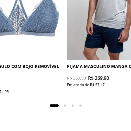
GULO COM BOJO REMOVÍVEL
PIJAMA MASCULINO MANGA 
R$
269
,
90
R$
369
,
90
Em até
4
x de
R$
67
,
47
74
,
95