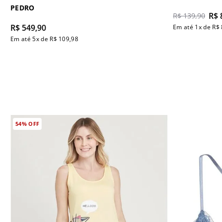
PEDRO
R$
R$
139
,
90
R$
549
,
90
Em até
1
x de
R$
Em até
5
x de
R$
109
,
98
54%
OFF