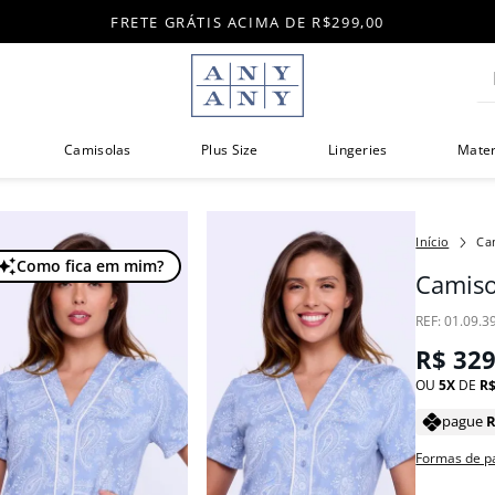
FRETE GRÁTIS ACIMA DE R$299,00
Di
Camisolas
Plus Size
Lingeries
Mate
Ca
Como fica em mim?
Camiso
:
01.09.3
R$
32
OU
5
DE
R
pague
Formas de 