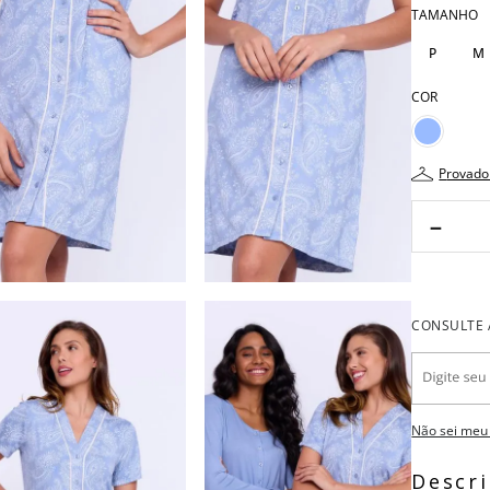
TAMANHO
P
M
COR
provado
－
Não sei meu
Descr