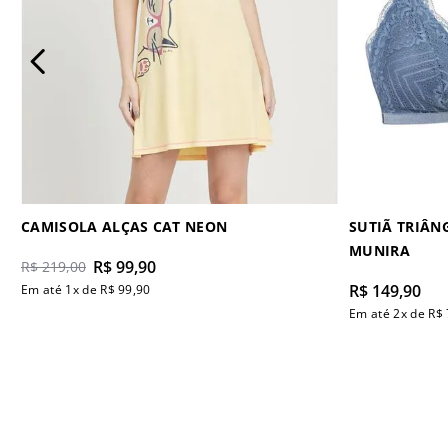
CAMISOLA ALÇAS CAT NEON
SUTIÃ TRIÂN
MUNIRA
R$
99
,
90
R$
219
,
00
R$
149
,
90
Em até
1
x de
R$
99
,
90
Em até
2
x de
R$