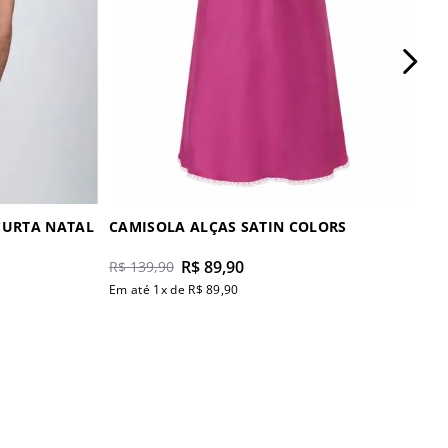
CURTA NATAL
CAMISOLA ALÇAS SATIN COLORS
R$
89
,
90
R$
139
,
90
Em até
1
x de
R$
89
,
90