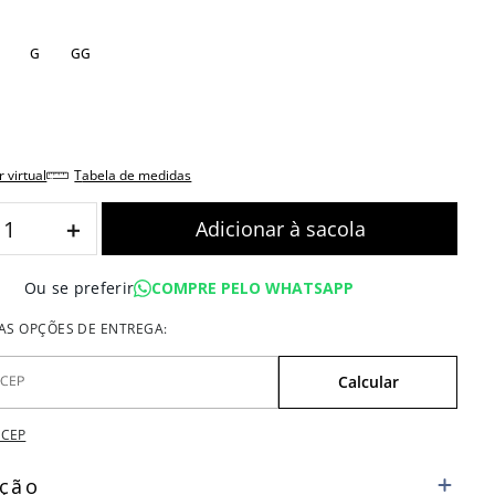
G
GG
r virtual
tabela de medidas
＋
COMPRE PELO WHATSAPP
Ou se preferir
 CEP
ição