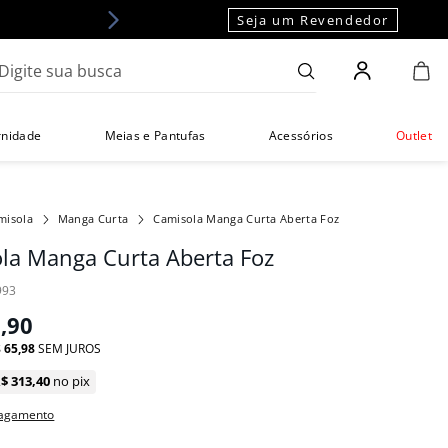
Seja um Revendedor
gite sua busca
rnidade
Meias e Pantufas
Acessórios
Outlet
misola
Manga Curta
Camisola Manga Curta Aberta Foz
la Manga Curta Aberta Foz
993
9
,
90
$
65
,
98
SEM JUROS
R$
313
,
40
no pix
pagamento