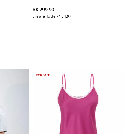
R$
299
,
90
Em até
4
x de
R$
74
,
97
36%
OFF