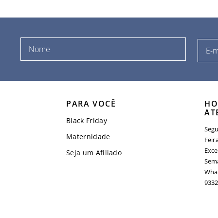
PARA VOCÊ
HO
AT
Black Friday
Segu
Maternidade
Feir
Exce
Seja um Afiliado
Sema
What
9332