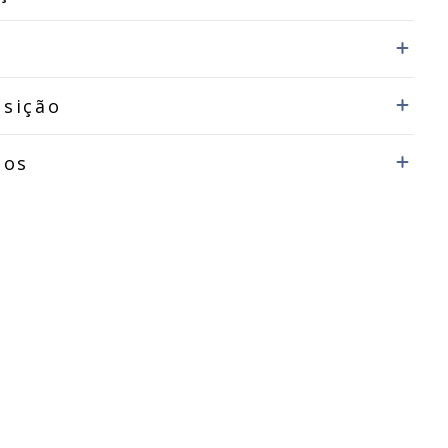
sição
dos