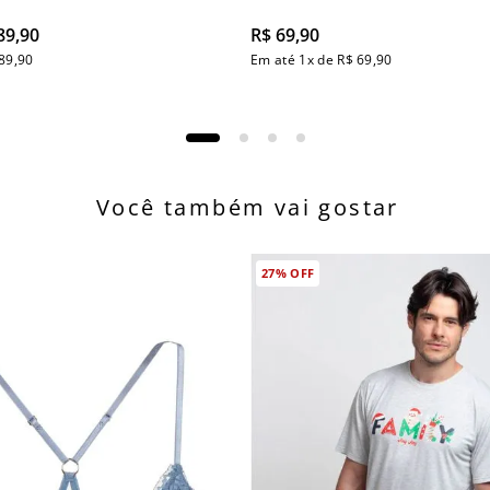
89
,
90
R$
69
,
90
89
,
90
Em até
1
x de
R$
69
,
90
Você também vai gostar
27%
OFF