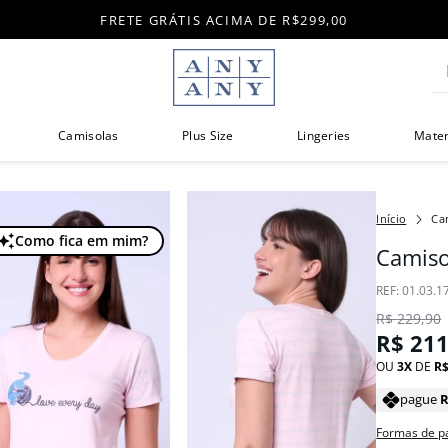
FRETE GRÁTIS ACIMA DE R$299,00
Di
Camisolas
Plus Size
Lingeries
Mate
Ca
Como fica em mim?
Camiso
:
01.03.1
R$
229
,
90
R$
21
OU
3
DE
R
pague
Formas de 