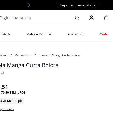
Seja um Revendedor
gite sua busca
rnidade
Meias e Pantufas
Acessórios
Outlet
misola
Manga Curta
Camisola Manga Curta Bolota
la Manga Curta Bolota
724
1
,
51
$
70
,
50
SEM JUROS
R$
211
,
51
no pix
pagamento