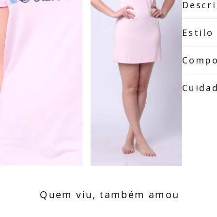
Descr
Estilo
Compo
Cuida
Quem viu, também amou