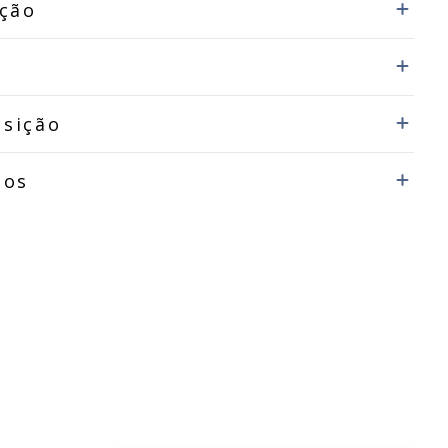
ição
sição
dos