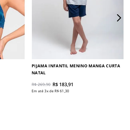
PIJAMA INFANTIL MENINO MANGA CURTA
NATAL
R$
183
,
91
R$
269
,
90
Em até
3
x de
R$
61
,
30