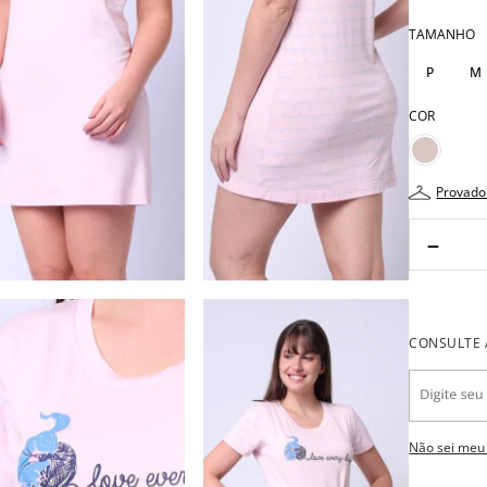
TAMANHO
P
M
COR
provado
－
Não sei meu