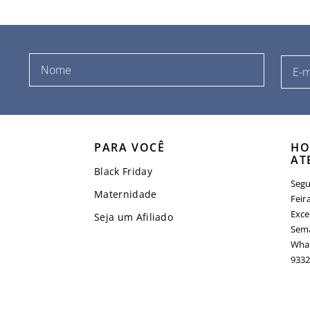
PARA VOCÊ
HO
AT
Black Friday
Segu
Maternidade
Feir
Exce
Seja um Afiliado
Sema
What
9332