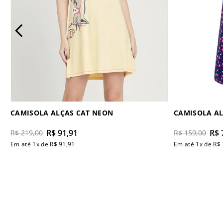
CAMISOLA ALÇAS CAT NEON
CAMISOLA AL
R$
91
,
91
R$
R$
219
,
00
R$
159
,
00
Em até
1
x de
R$
91
,
91
Em até
1
x de
R$