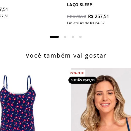
LAÇO SLEEP
7
,
51
R$
257
,
51
27
,
51
R$
399
,
90
Em até
4
x de
R$
64
,
37
Você também vai gostar
77%
OFF
SUTIÃS R$49,90