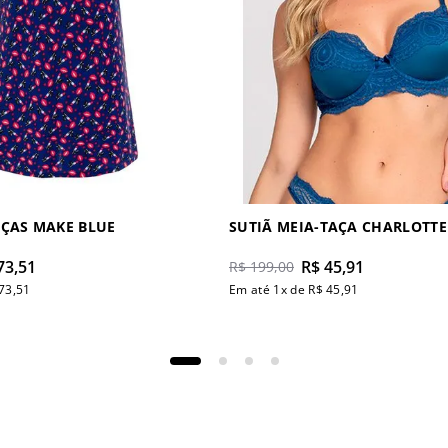
ÇAS MAKE BLUE
SUTIÃ MEIA-TAÇA CHARLOTTE
73
,
51
R$
45
,
91
R$
199
,
00
73
,
51
Em até
1
x de
R$
45
,
91