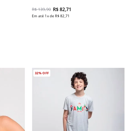
R$
82
,
71
R$
139
,
90
Em até
1
x de
R$
82
,
71
32%
OFF