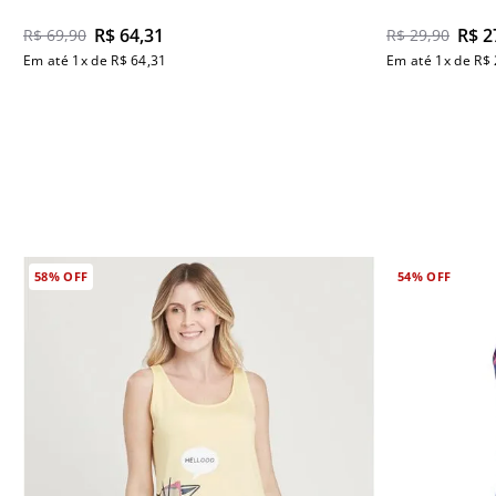
R$
64
,
31
R$
2
R$
69
,
90
R$
29
,
90
Em até
1
x de
R$
64
,
31
Em até
1
x de
R$
58%
OFF
54%
OFF