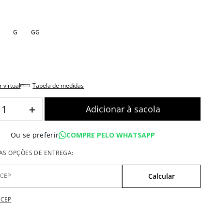
G
GG
r virtual
tabela de medidas
＋
COMPRE PELO WHATSAPP
Ou se preferir
 CEP