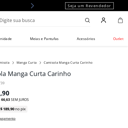
Seja um Revendedor
gite sua busca
rnidade
Meias e Pantufas
Acessórios
Outlet
misola
Manga Curta
Camisola Manga Curta Carinho
la Manga Curta Carinho
739
9
,
90
$
66
,
63
SEM JUROS
R$
189
,
90
no pix
pagamento