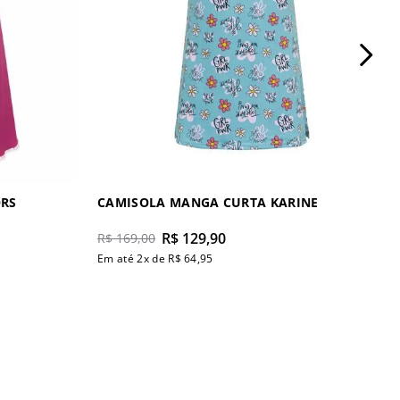
ORS
CAMISOLA MANGA CURTA KARINE
R$
129
,
90
R$
169
,
00
Em até
2
x de
R$
64
,
95