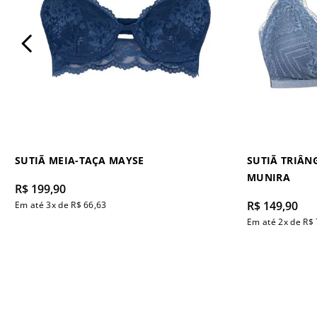
SUTIÃ MEIA-TAÇA MAYSE
SUTIÃ TRIÂN
MUNIRA
R$
199
,
90
R$
149
,
90
Em até
3
x de
R$
66
,
63
Em até
2
x de
R$