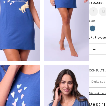
TAMANHO
P
M
COR
provado
－
Não sei meu
Descr