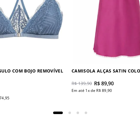
GULO COM BOJO REMOVÍVEL
CAMISOLA ALÇAS SATIN COL
R$
89
,
90
R$
139
,
90
Em até
1
x de
R$
89
,
90
74
,
95