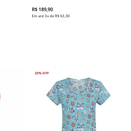
R$
189
,
90
Em até
3
x de
R$
63
,
30
23%
OFF