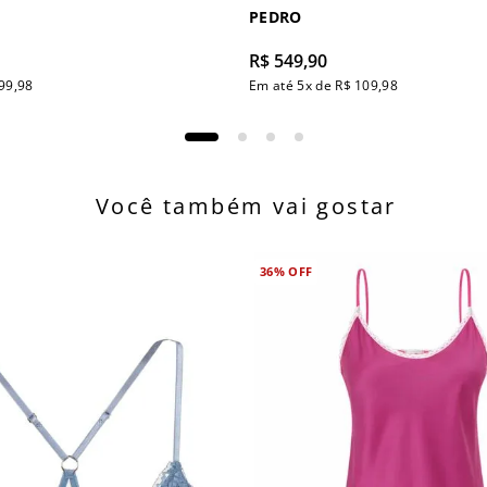
PEDRO
R$
549
,
90
99
,
98
Em até
5
x de
R$
109
,
98
Você também vai gostar
36%
OFF