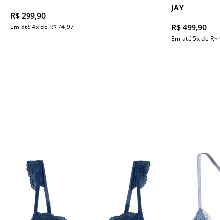
JAY
R$
299
,
90
R$
499
,
90
Em até
4
x de
R$
74
,
97
Em até
5
x de
R$