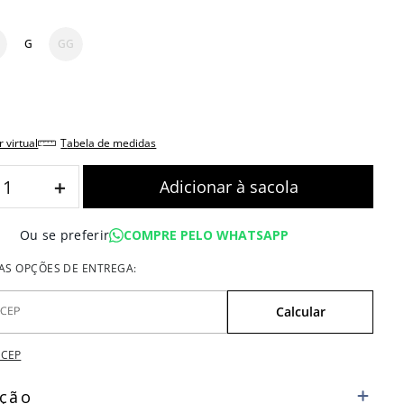
G
GG
r virtual
tabela de medidas
＋
COMPRE PELO WHATSAPP
Ou se preferir
 CEP
ição