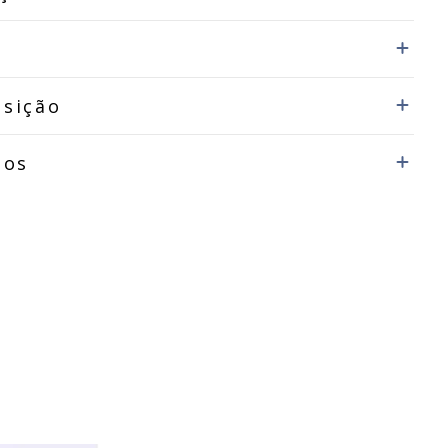
sição
dos