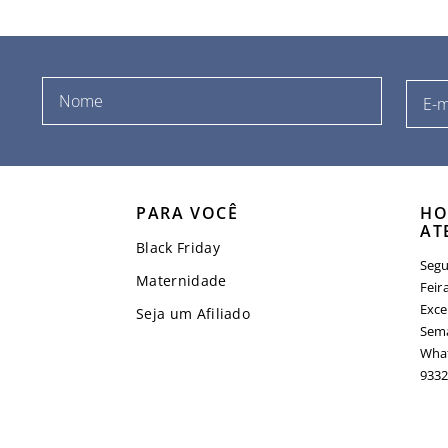
PARA VOCÊ
HO
AT
Black Friday
Segu
Maternidade
Feir
Exce
Seja um Afiliado
Sema
What
9332