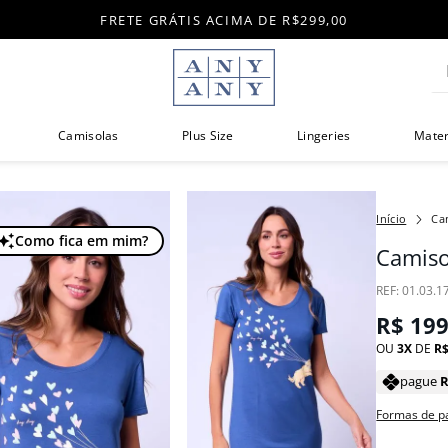
FRETE GRÁTIS ACIMA DE R$299,00
Di
Camisolas
Plus Size
Lingeries
Mate
Ca
Como fica em mim?
Camiso
:
01.03.1
R$
19
OU
3
DE
R
pague
Formas de 