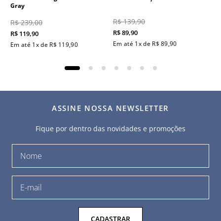
Gray
R$
139
,
90
R$
239
,
00
R$
89
,
90
R$
119
,
90
Em até
1
x de
R$
89
,
90
Em até
1
x de
R$
119
,
90
ASSINE NOSSA NEWSLETTER
Fique por dentro das novidades e promoções
CADASTRAR