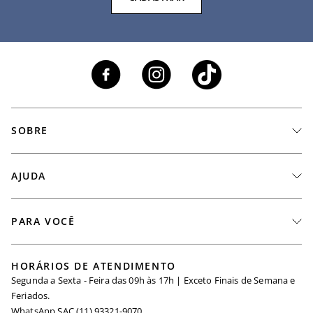
SOBRE
A Marca
AJUDA
Nossas Lojas
Fale Conosco
PARA VOCÊ
Seja um Revendedor
Meus Pedidos
Black Friday
Trabalhe Conosco
HORÁRIOS DE ATENDIMENTO
Minha Conta
Segunda a Sexta - Feira das 09h às 17h | Exceto Finais de Semana e
Maternidade
Igualdade Salarial
Feriados.
Trocas
WhatsApp SAC (11) 93321-9070