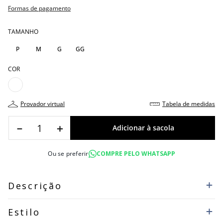
Formas de pagamento
TAMANHO
P
M
G
GG
COR
provador virtual
tabela de medidas
－
＋
Ou se preferir
COMPRE PELO WHATSAPP
Descrição
Estilo