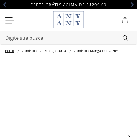
FRETE GRÁTIS ACIMA DE R$299,00
Digite sua busca
Camisola
Manga Curta
Camisola Manga Curta Hera
Termos mais buscados
1
º
camisola
2
º
pijama
3
º
maternidade
4
º
robe