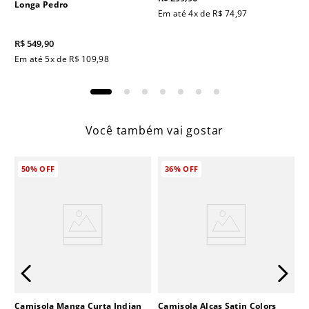
Longa Pedro
Em até
4
x de
R$
74
,
97
R$
549
,
90
Em até
5
x de
R$
109
,
98
Você também vai gostar
50%
OFF
36%
OFF
Camisola Manga Curta Indian
Camisola Alças Satin Colors