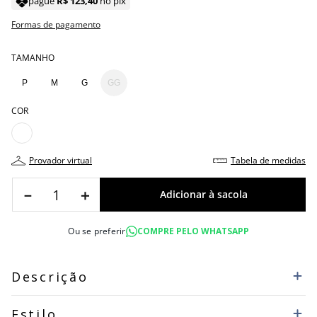
pague
R$
123
,
40
no pix
Formas de pagamento
TAMANHO
P
M
G
GG
COR
provador virtual
tabela de medidas
－
＋
Ou se preferir
COMPRE PELO WHATSAPP
Descrição
Estilo