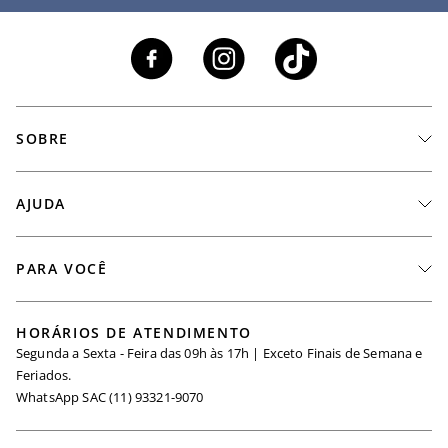
SOBRE
A Marca
AJUDA
Nossas Lojas
Fale Conosco
PARA VOCÊ
Seja um Revendedor
Meus Pedidos
Black Friday
Trabalhe Conosco
HORÁRIOS DE ATENDIMENTO
Minha Conta
Segunda a Sexta - Feira das 09h às 17h | Exceto Finais de Semana e
Maternidade
Igualdade Salarial
Feriados.
Trocas
WhatsApp SAC (11) 93321-9070
Seja um Afiliado
Requisição de Dados
Política de Privacidade
Configuração de Cookies