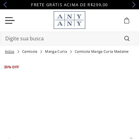
FRETE GRÁTIS ACIMA DE R$299,00
Digite sua busca
Camisola
Manga Curta
Camisola Manga Curta Madame
Termos mais buscados
1
º
camisola
35%
OFF
2
º
pijama
3
º
maternidade
4
º
robe