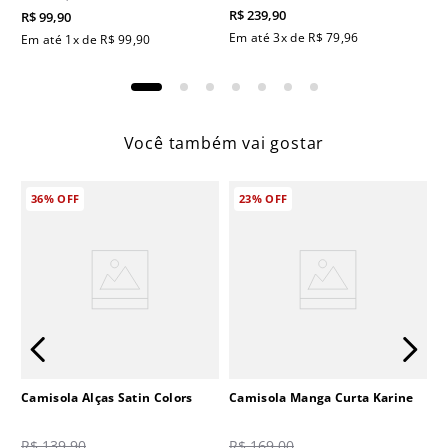
R$
239
,
90
R$
99
,
90
Em até
3
x de
R$
79
,
96
Em até
1
x de
R$
99
,
90
Você também vai gostar
36%
OFF
23%
OFF
Camisola Alças Satin Colors
Camisola Manga Curta Karine
R$
139
,
90
R$
169
,
00