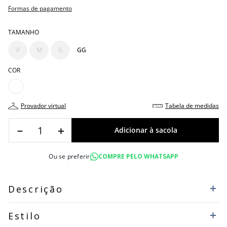
Formas de pagamento
TAMANHO
P
M
G
GG
COR
provador virtual
tabela de medidas
－
＋
Ou se preferir
COMPRE PELO WHATSAPP
Descrição
Estilo