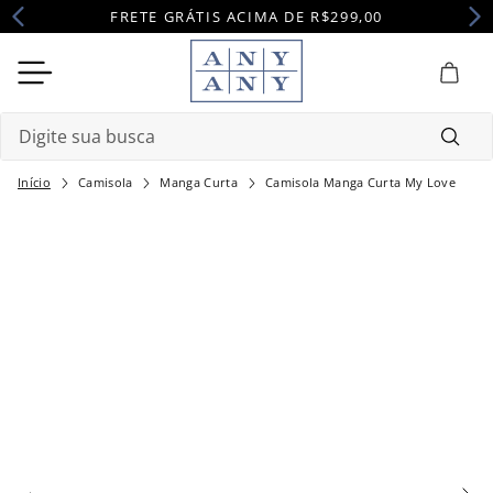
FRETE GRÁTIS ACIMA DE R$299,00
Digite sua busca
Camisola
Manga Curta
Camisola Manga Curta My Love
Termos mais buscados
1
º
camisola
2
º
pijama
3
º
maternidade
4
º
robe