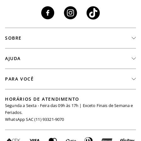
SOBRE
A Marca
AJUDA
Nossas Lojas
Fale Conosco
PARA VOCÊ
Seja um Revendedor
Meus Pedidos
Black Friday
Trabalhe Conosco
HORÁRIOS DE ATENDIMENTO
Minha Conta
Segunda a Sexta - Feira das 09h às 17h | Exceto Finais de Semana e
Maternidade
Igualdade Salarial
Feriados.
Trocas
WhatsApp SAC (11) 93321-9070
Seja um Afiliado
Requisição de Dados
Política de Privacidade
Configuração de Cookies