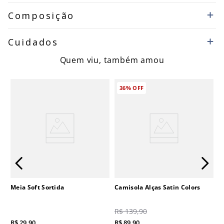
Composição
Cuidados
Quem viu, também amou
36%
OFF
Meia Soft Sortida
Camisola Alças Satin Colors
R$
139
,
90
R$
29
,
90
R$
89
,
90