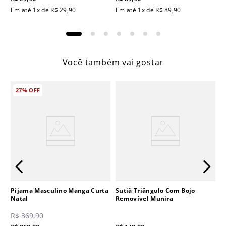
Em até
1
x de
R$
29
,
90
Em até
1
x de
R$
89
,
90
Você também vai gostar
27%
OFF
Pijama Masculino Manga Curta
Sutiã Triângulo Com Bojo
Natal
Removível Munira
R$
369
,
90