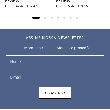
R$
269
,
90
R$
149
,
90
Em até
4
x de
R$
67
,
47
Em até
2
x de
R$
74
,
95
ASSINE NOSSA NEWSLETTER
Fique por dentro das novidades e promoções
CADASTRAR