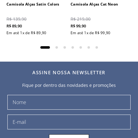
Camisola Alças Satin Colors
Camisola Alças Cat Neon
R$
139
,
90
R$
219
,
00
R$
89
,
90
R$
99
,
90
Em até
1
x de
R$
89
,
90
Em até
1
x de
R$
99
,
90
ASSINE NOSSA NEWSLETTER
Fique por dentro das novidades e promoções