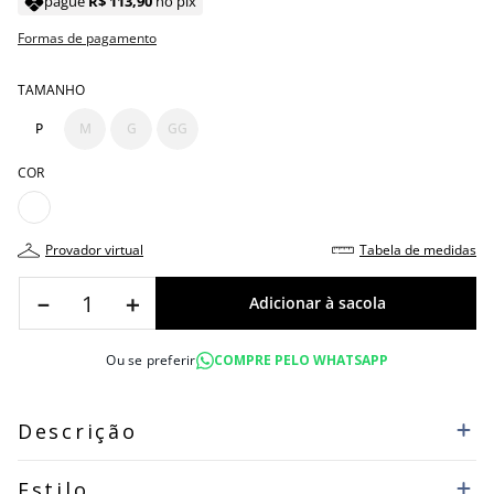
pague
R$
113
,
90
no pix
Formas de pagamento
TAMANHO
P
M
G
GG
COR
provador virtual
tabela de medidas
－
＋
Ou se preferir
COMPRE PELO WHATSAPP
Descrição
Estilo