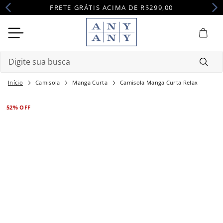
FRETE GRÁTIS ACIMA DE R$299,00
Digite sua busca
Camisola
Manga Curta
Camisola Manga Curta Relax
Termos mais buscados
1
º
camisola
52%
OFF
2
º
pijama
3
º
maternidade
4
º
robe