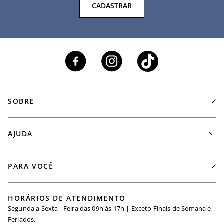
CADASTRAR
SOBRE
A Marca
AJUDA
Nossas Lojas
Fale Conosco
PARA VOCÊ
Seja um Revendedor
Meus Pedidos
Black Friday
Trabalhe Conosco
HORÁRIOS DE ATENDIMENTO
Minha Conta
Segunda a Sexta - Feira das 09h às 17h | Exceto Finais de Semana e
Maternidade
Igualdade Salarial
Feriados.
Trocas