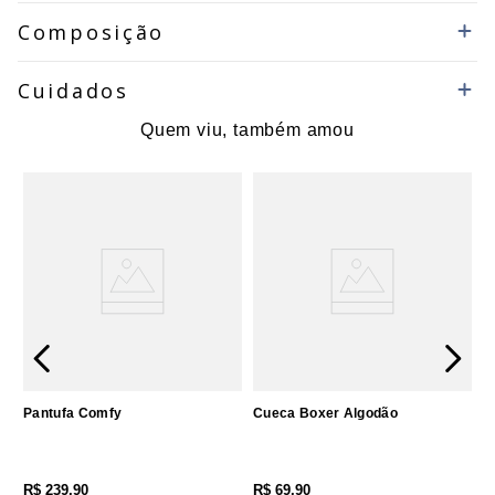
Composição
Cuidados
Quem viu, também amou
Pantufa Comfy
Cueca Boxer Algodão
R$
239
,
90
R$
69
,
90