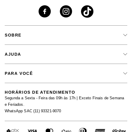
SOBRE
A Marca
AJUDA
Nossas Lojas
Fale Conosco
PARA VOCÊ
Seja um Revendedor
Meus Pedidos
Black Friday
Trabalhe Conosco
HORÁRIOS DE ATENDIMENTO
Minha Conta
Segunda a Sexta - Feira das 09h às 17h | Exceto Finais de Semana
Maternidade
Igualdade Salarial
e Feriados.
Trocas
WhatsApp SAC (11) 93321-9070
Seja um Afiliado
Requisição de Dados
Política de Privacidade
Configuração de Cookies