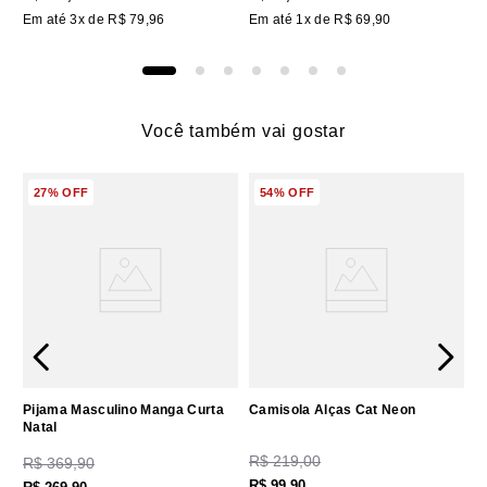
Em até
3
x de
R$
79
,
96
Em até
1
x de
R$
69
,
90
Você também vai gostar
27%
OFF
54%
OFF
Pijama Masculino Manga Curta
Camisola Alças Cat Neon
Natal
R$
219
,
00
R$
369
,
90
R$
99
,
90