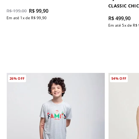
CLASSIC CHIC
R$
99
,
90
R$
199
,
00
R$
499
,
90
Em até
1
x de
R$
99
,
90
Em até
5
x de
R$
26%
OFF
54%
OFF