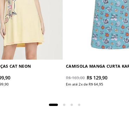
ÇAS CAT NEON
CAMISOLA MANGA CURTA KA
99
,
90
R$
129
,
90
R$
169
,
00
99
,
90
Em até
2
x de
R$
64
,
95