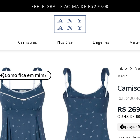
FRETE GRÁTIS ACIMA DE R$299,00
Di
Camisolas
Plus Size
Lingeries
Mate
Ma
Como fica em mim?
Marie
Camiso
:
01.07.4
R$
26
OU
4
DE
R
pague
Formas de 