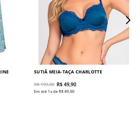
RINE
SUTIÃ MEIA-TAÇA CHARLOTTE
R$
49
,
90
R$
199
,
00
Em até
1
x de
R$
49
,
90