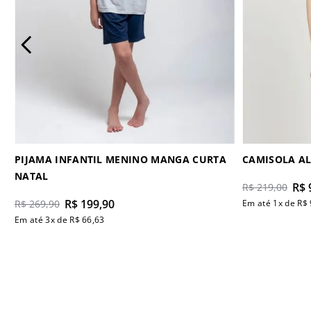
PIJAMA INFANTIL MENINO MANGA CURTA
CAMISOLA AL
NATAL
R$
R$
219
,
00
R$
199
,
90
R$
269
,
90
Em até
1
x de
R$
Em até
3
x de
R$
66
,
63