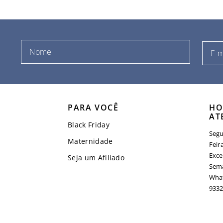
PARA VOCÊ
HO
AT
Black Friday
Segu
Maternidade
Feir
Exce
Seja um Afiliado
Sema
What
9332