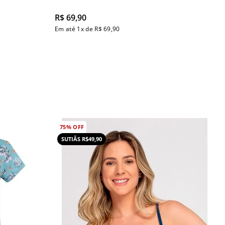
R$
69
,
90
Em até
1
x de
R$
69
,
90
75%
OFF
SUTIÃS R$49,90