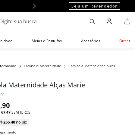
Seja um Revendedor
gite sua busca
rnidade
Meias e Pantufas
Acessórios
Outlet
ternidade
Camisola Maternidade
Camisola Maternidade Alças
la Maternidade Alças Marie
001
9
,
90
$
67
,
47
SEM JUROS
R$
256
,
40
no pix
pagamento