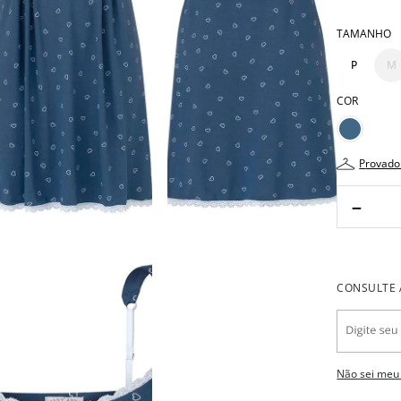
TAMANHO
P
M
COR
provado
－
Não sei meu