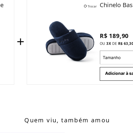
de
Chinelo Bas
Trocar
R$ 189,90
+
OU
3
X
DE
R$ 63,3
Tamanho
Adicionar à s
Quem viu, também amou