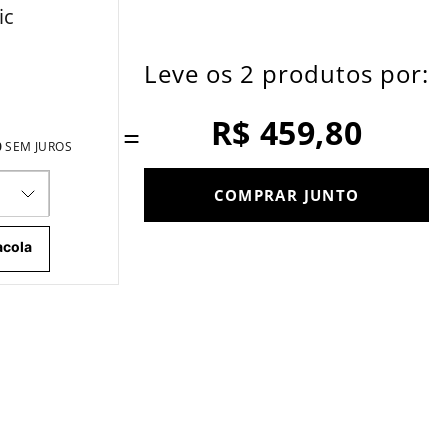
ic
Leve os 2 produtos por:
R$ 459,80
=
0
SEM JUROS
COMPRAR JUNTO
acola