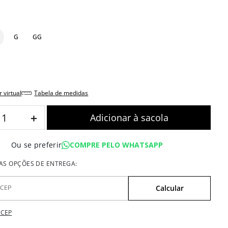
G
GG
r virtual
tabela de medidas
＋
COMPRE PELO WHATSAPP
Ou se preferir
 CEP