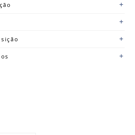
ição
sição
dos