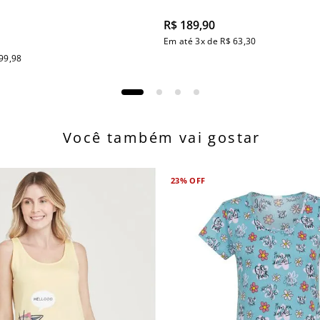
R$
189
,
90
Em até
3
x de
R$
63
,
30
99
,
98
Você também vai gostar
23%
OFF