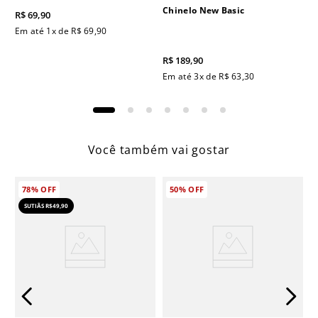
Chinelo New Basic
R$
69
,
90
Em até
1
x de
R$
69
,
90
R$
189
,
90
Em até
3
x de
R$
63
,
30
Você também vai gostar
78%
OFF
50%
OFF
SUTIÃS R$49,90