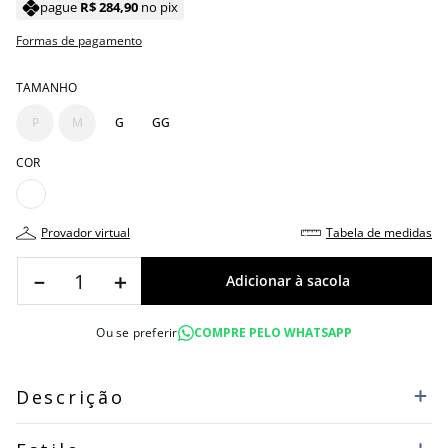
pague
R$
284
,
90
no pix
Formas de pagamento
TAMANHO
P
M
G
GG
COR
provador virtual
tabela de medidas
－
＋
Ou se preferir
COMPRE PELO WHATSAPP
Descrição