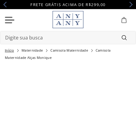
FRETE GRÁTIS ACIMA DE R$299,00
Digite sua busca
Maternidade
Camisola Maternidade
Camisola
Termos mais buscados
Maternidade Alças Monique
1
º
camisola
2
º
pijama
3
º
maternidade
4
º
robe