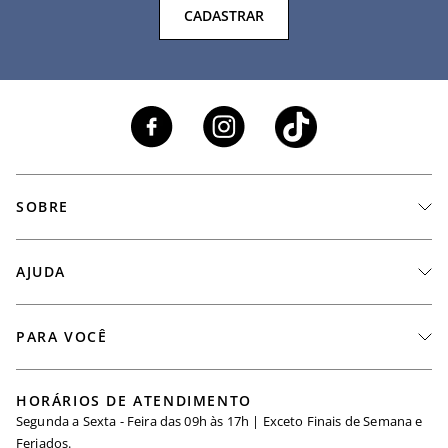
CADASTRAR
SOBRE
A Marca
AJUDA
Nossas Lojas
Fale Conosco
PARA VOCÊ
Seja um Revendedor
Meus Pedidos
Black Friday
Trabalhe Conosco
HORÁRIOS DE ATENDIMENTO
Minha Conta
Segunda a Sexta - Feira das 09h às 17h | Exceto Finais de Semana e
Maternidade
Igualdade Salarial
Feriados.
Trocas