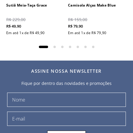
Sutiã Meia-Taça Grace
Camisola Alças Make Blue
R$
229
,
00
R$
159
,
00
R$
49
,
90
R$
79
,
90
Em até
1
x de
R$
49
,
90
Em até
1
x de
R$
79
,
90
ASSINE NOSSA NEWSLETTER
Fique por dentro das novidades e promoções