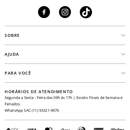
SOBRE
A Marca
AJUDA
Nossas Lojas
Fale Conosco
PARA VOCÊ
Seja um Revendedor
Meus Pedidos
Black Friday
Trabalhe Conosco
HORÁRIOS DE ATENDIMENTO
Minha Conta
Segunda a Sexta - Feira das 09h às 17h | Exceto Finais de Semana e
Maternidade
Igualdade Salarial
Feriados.
Trocas
WhatsApp SAC (11) 93321-9070
Seja um Afiliado
Requisição de Dados
Política de Privacidade
Configuração de Cookies