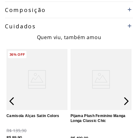
Composição
Cuidados
Quem viu, também amou
36%
OFF
Camisola Alças Satin Colors
Pijama Plush Feminino Manga
Longa Classic Chic
R$
139
,
90
R$
89
,
90