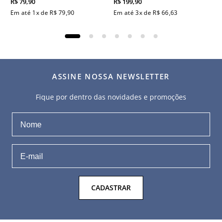
R$
79
,
90
R$
199
,
90
Em até
1
x de
R$
79
,
90
Em até
3
x de
R$
66
,
63
ASSINE NOSSA NEWSLETTER
Fique por dentro das novidades e promoções
CADASTRAR