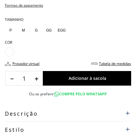
Formas de pagamento
TAMANHO
P
M
G
GG
EGG
COR
provador virtual
tabela de medidas
－
＋
Ou se preferir
COMPRE PELO WHATSAPP
Descrição
Estilo