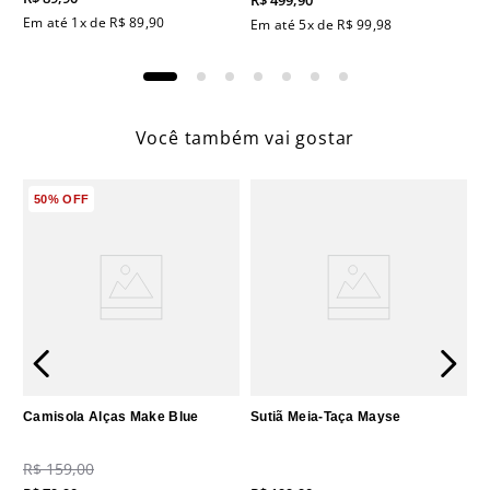
R$
499
,
90
Em até
1
x de
R$
89
,
90
Em até
5
x de
R$
99
,
98
Você também vai gostar
50%
OFF
Camisola Alças Make Blue
Sutiã Meia-Taça Mayse
R$
159
,
00