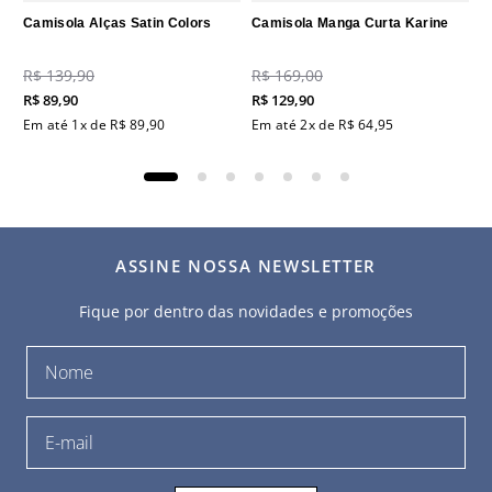
Camisola Alças Satin Colors
Camisola Manga Curta Karine
R$
139
,
90
R$
169
,
00
R$
89
,
90
R$
129
,
90
Em até
1
x de
R$
89
,
90
Em até
2
x de
R$
64
,
95
ASSINE NOSSA NEWSLETTER
Fique por dentro das novidades e promoções