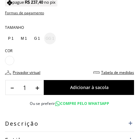
pague
no pix
R$
237
,
40
Formas de pagamento
TAMANHO
P 1
M 1
G 1
GG 1
COR
provador virtual
tabela de medidas
－
＋
Ou se preferir
COMPRE PELO WHATSAPP
Descrição