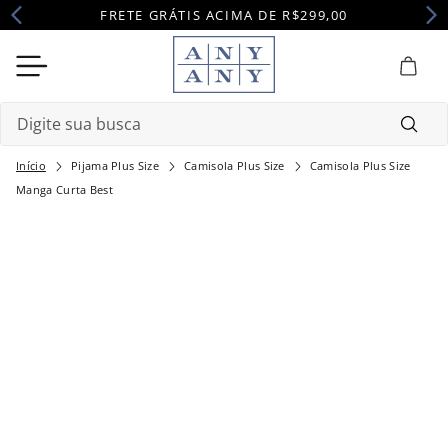
FRETE GRÁTIS ACIMA DE R$299,00
Digite sua busca
Pijama Plus Size
Camisola Plus Size
Camisola Plus Size
Termos mais buscados
Manga Curta Best
1
º
camisola
2
º
pijama
3
º
maternidade
4
º
robe