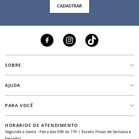
CADASTRAR
SOBRE
A Marca
AJUDA
Nossas Lojas
Fale Conosco
PARA VOCÊ
Seja um Revendedor
Meus Pedidos
Black Friday
Trabalhe Conosco
HORÁRIOS DE ATENDIMENTO
Minha Conta
Segunda a Sexta - Feira das 09h às 17h | Exceto Finais de Semana e
Maternidade
Igualdade Salarial
Feriados.