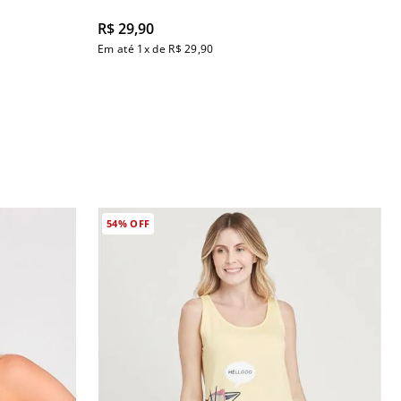
R$
29
,
90
Em até
1
x de
R$
29
,
90
54%
OFF