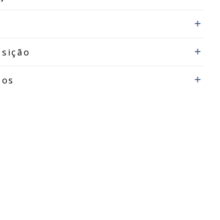
sição
dos