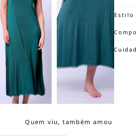
Estilo
Compo
Cuida
Quem viu, também amou