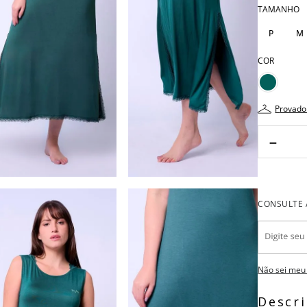
TAMANHO
P
M
COR
provado
－
Não sei meu
Descr