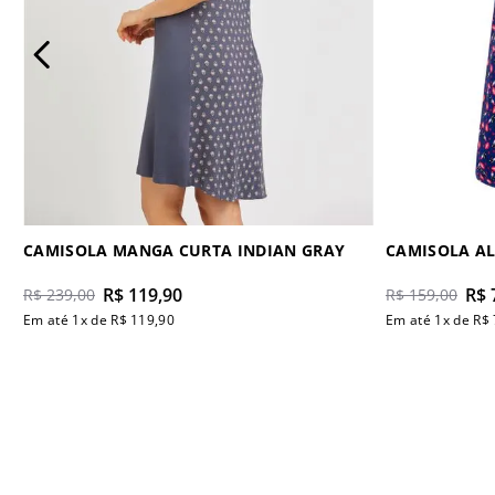
CAMISOLA MANGA CURTA INDIAN GRAY
CAMISOLA AL
R$
119
,
90
R$
R$
239
,
00
R$
159
,
00
Em até
1
x de
R$
119
,
90
Em até
1
x de
R$