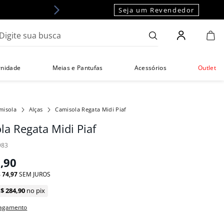
Seja um Revendedor
gite sua busca
rnidade
Meias e Pantufas
Acessórios
Outlet
misola
Alças
Camisola Regata Midi Piaf
la Regata Midi Piaf
983
9
,
90
$
74
,
97
SEM JUROS
R$
284
,
90
no pix
pagamento