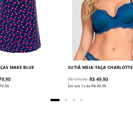
ÇAS MAKE BLUE
SUTIÃ MEIA-TAÇA CHARLOTTE
79
,
90
R$
49
,
90
R$
199
,
00
79
,
90
Em até
1
x de
R$
49
,
90