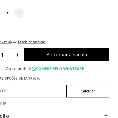
G
GG
r virtual
tabela de medidas
＋
COMPRE PELO WHATSAPP
Ou se preferir
 CEP
ição