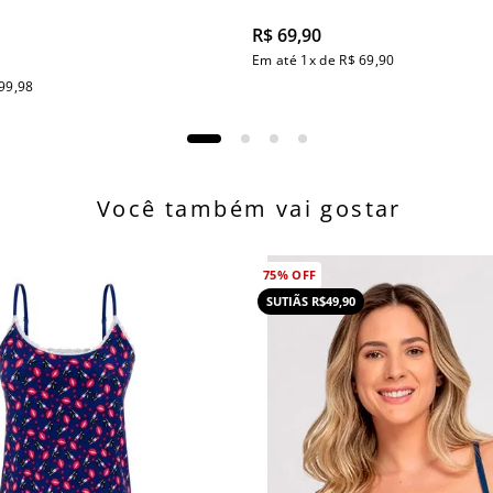
R$
69
,
90
Em até
1
x de
R$
69
,
90
99
,
98
Você também vai gostar
75%
OFF
SUTIÃS R$49,90