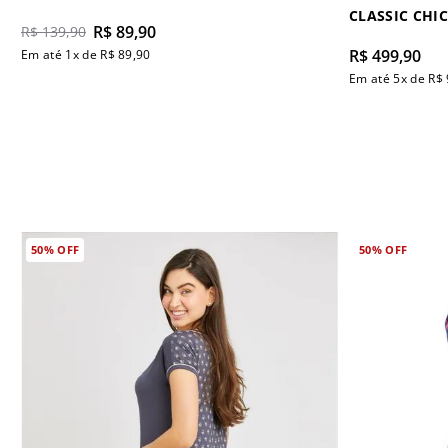
CLASSIC CHIC
R$
89
,
90
R$
139
,
90
R$
499
,
90
Em até
1
x de
R$
89
,
90
Em até
5
x de
R$
50%
OFF
50%
OFF