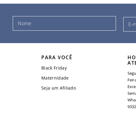
PARA VOCÊ
HO
AT
Black Friday
Segu
Maternidade
Feir
Exce
Seja um Afiliado
Sema
What
9332