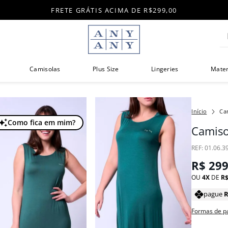
FRETE GRÁTIS ACIMA DE R$299,00
Di
Camisolas
Plus Size
Lingeries
Mate
Ca
Como fica em mim?
Camiso
:
01.06.3
R$
29
OU
4
DE
R
pague
Formas de 