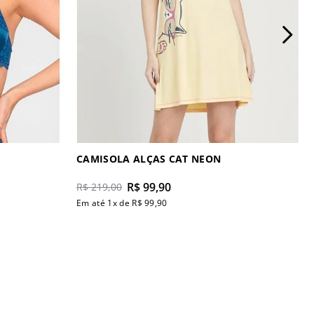
CAMISOLA ALÇAS CAT NEON
R$
99
,
90
R$
219
,
00
Em até
1
x de
R$
99
,
90