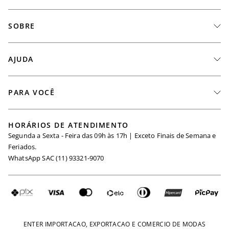
SOBRE
A Marca
AJUDA
Nossas Lojas
Fale Conosco
PARA VOCÊ
Seja um Revendedor
Meus Pedidos
Black Friday
Trabalhe Conosco
HORÁRIOS DE ATENDIMENTO
Minha Conta
Segunda a Sexta - Feira das 09h às 17h | Exceto Finais de Semana e
Maternidade
Igualdade Salarial
Feriados.
Trocas
WhatsApp SAC (11) 93321-9070
Seja um Afiliado
Requisição de Dados
Política de Privacidade
Configuração de Cookies
Fretes e Tarifas
Pagamentos
ENTER IMPORTACAO, EXPORTACAO E COMERCIO DE MODAS