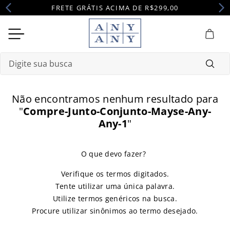
FRETE GRÁTIS ACIMA DE R$299,00
Digite sua busca
Termos mais buscados
Não encontramos nenhum resultado para
1
º
camisola
"
Compre-Junto-Conjunto-Mayse-Any-
Any-1
"
2
º
pijama
3
º
maternidade
4
º
robe
Verifique os termos digitados.
Tente utilizar uma única palavra.
Utilize termos genéricos na busca.
Procure utilizar sinônimos ao termo desejado.