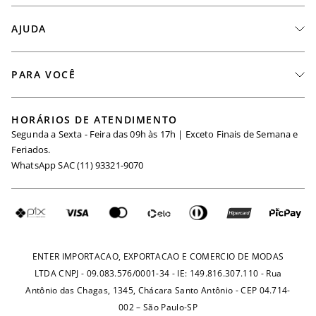
A Marca
AJUDA
Nossas Lojas
Fale Conosco
PARA VOCÊ
Seja um Revendedor
Meus Pedidos
Black Friday
Trabalhe Conosco
HORÁRIOS DE ATENDIMENTO
Minha Conta
Segunda a Sexta - Feira das 09h às 17h | Exceto Finais de Semana e
Maternidade
Igualdade Salarial
Feriados.
Trocas
WhatsApp SAC (11) 93321-9070
Seja um Afiliado
Requisição de Dados
Política de Privacidade
Configuração de Cookies
Fretes e Tarifas
Pagamentos
ENTER IMPORTACAO, EXPORTACAO E COMERCIO DE MODAS
LTDA CNPJ - 09.083.576/0001-34 - IE: 149.816.307.110 - Rua
Antônio das Chagas, 1345, Chácara Santo Antônio - CEP 04.714-
002 – São Paulo-SP