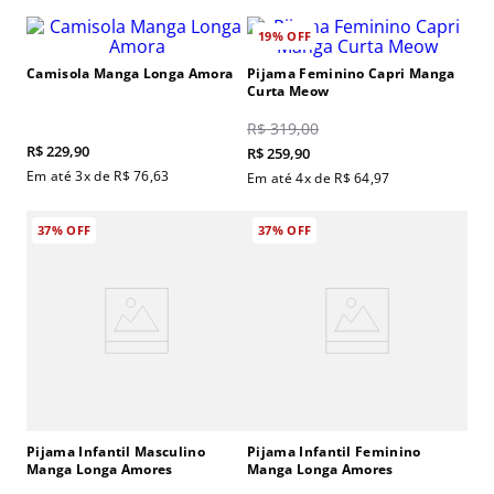
19%
OFF
Camisola Manga Longa Amora
Pijama Feminino Capri Manga
Curta Meow
R$
319
,
00
R$
229
,
90
R$
259
,
90
Em até
3
x de
R$
76
,
63
Em até
4
x de
R$
64
,
97
37%
OFF
37%
OFF
Pijama Infantil Masculino
Pijama Infantil Feminino
Manga Longa Amores
Manga Longa Amores