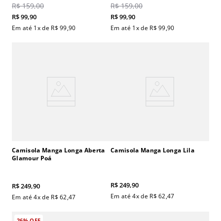
R$
159
,
00
R$
159
,
00
R$
99
,
90
R$
99
,
90
Em até
1
x de
R$
99
,
90
Em até
1
x de
R$
99
,
90
Camisola Manga Longa Aberta
Camisola Manga Longa Lila
Glamour Poá
R$
249
,
90
R$
249
,
90
Em até
4
x de
R$
62
,
47
Em até
4
x de
R$
62
,
47
26%
OFF