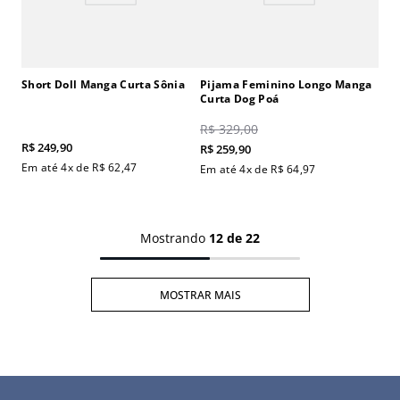
Short Doll Manga Curta Sônia
Pijama Feminino Longo Manga
Curta Dog Poá
R$
329
,
00
R$
249
,
90
R$
259
,
90
Em até
4
x de
R$
62
,
47
Em até
4
x de
R$
64
,
97
Mostrando
12 de 22
MOSTRAR MAIS