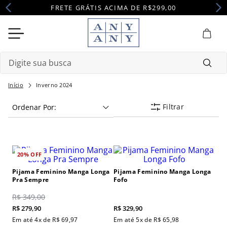
FRETE GRÁTIS ACIMA DE R$299,00
Digite sua busca
Termos mais buscados
Inverno 2024
Filtrar
Ordenar Por
1
º
camisola
2
º
pijama
3
º
maternidade
20%
OFF
4
º
robe
Pijama Feminino Manga Longa
Pijama Feminino Manga Longa
Pra Sempre
Fofo
R$
349
,
00
R$
279
,
90
R$
329
,
90
Em até
4
x de
R$
69
,
97
Em até
5
x de
R$
65
,
98