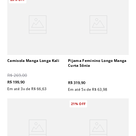
Camisola Manga Longa Kali
Pijama Feminino Longo Manga
Curta Sônia
R$
269
,
00
R$
199
,
90
R$
319
,
90
Em até
3
x de
R$
66
,
63
Em até
5
x de
R$
63
,
98
21%
OFF