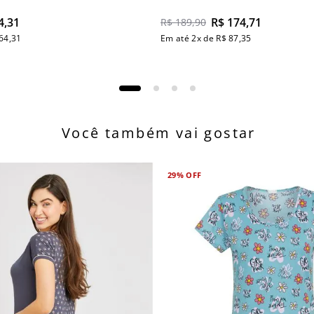
4
,
31
R$
174
,
71
R$
189
,
90
64
,
31
Em até
2
x de
R$
87
,
35
Você também vai gostar
29%
OFF