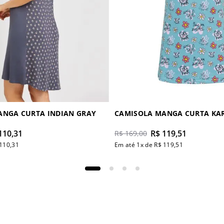
CAMISOLA MANGA CURTA INDIAN GRAY
CAMISOLA MANGA CURTA KA
110
,
31
R$
119
,
51
R$
169
,
00
110
,
31
Em até
1
x de
R$
119
,
51