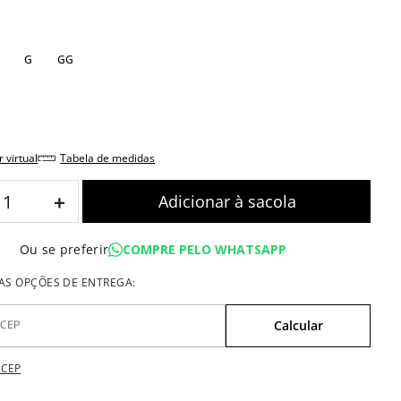
G
GG
r virtual
tabela de medidas
＋
COMPRE PELO WHATSAPP
Ou se preferir
 CEP