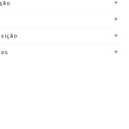
ição
sição
dos