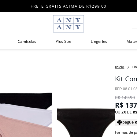
FRETE GRÁTIS ACIMA DE R$299,00
Di
Camisolas
Plus Size
Lingeries
Mate
Li
Kit Co
:
08.01.0
R$
149
,
90
R$
13
OU
2
DE
R
pague
Formas de 