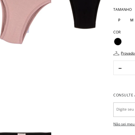
TAMANHO
P
M
COR
provado
－
Não sei meu