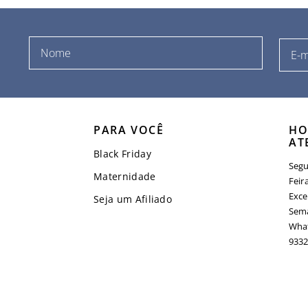
PARA VOCÊ
HO
AT
Black Friday
Segu
Maternidade
Feir
Exce
Seja um Afiliado
Sema
What
9332