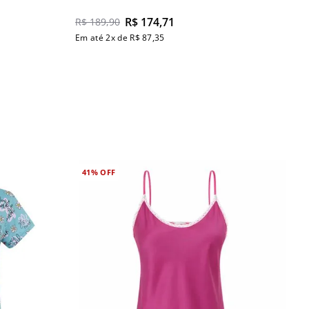
R$
174
,
71
R$
189
,
90
Em até
2
x de
R$
87
,
35
41%
OFF