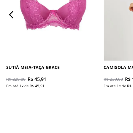
SUTIÃ MEIA-TAÇA GRACE
R$
45
,
91
R$
R$
229
,
00
R$
239
,
00
Em até
1
x de
R$
45
,
91
Em até
1
x de
R$