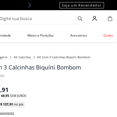
Seja um Revendedor
gite sua busca
rnidade
Meias e Pantufas
Acessórios
Outlet
ngerie
Kit Calcinha
Kit Com 3 Calcinhas Biquíni Bombom
m 3 Calcinhas Biquíni Bombom
890
7
,
91
$
68
,
95
SEM JUROS
R$
137
,
91
no pix
pagamento