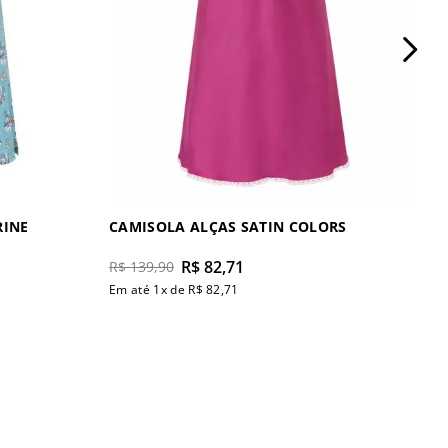
RINE
CAMISOLA ALÇAS SATIN COLORS
R$
82
,
71
R$
139
,
90
Em até
1
x de
R$
82
,
71