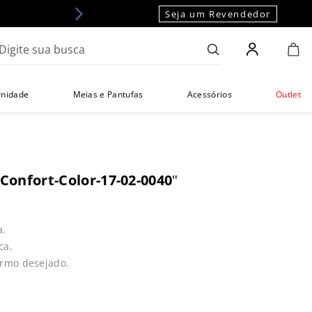
Seja um Revendedor
gite sua busca
rnidade
Meias e Pantufas
Acessórios
Outlet
-Confort-Color-17-02-0040
"
a.
ca.
ermo desejado.