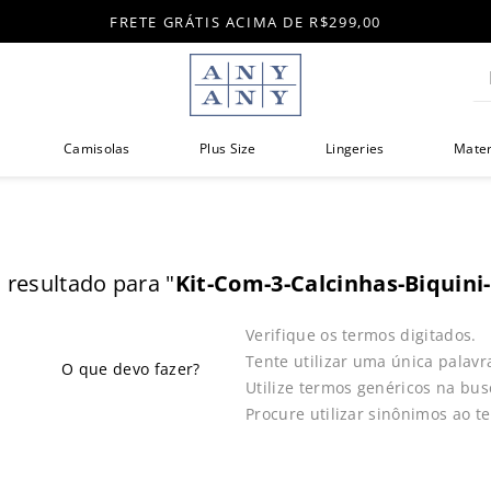
FRETE GRÁTIS ACIMA DE R$299,00
Di
Camisolas
Plus Size
Lingeries
Mate
esultado para "
Kit-Com-3-Calcinhas-Biquini
Verifique os termos digitados.
Tente utilizar uma única palavr
Utilize termos genéricos na bus
Procure utilizar sinônimos ao t