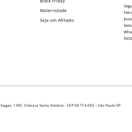
Black Friday
Segu
Maternidade
Feir
Exce
Seja um Afiliado
Sema
What
9332
 Chagas, 1345, Chácara Santo Antônio - CEP 04.714-002 – São Paulo-SP