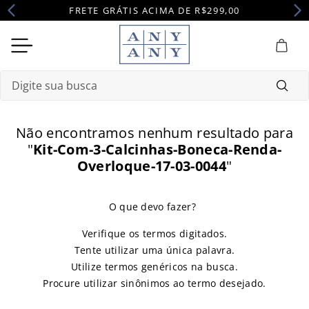
FRETE GRÁTIS ACIMA DE R$299,00
Digite sua busca
Termos mais buscados
Não encontramos nenhum resultado para
1
º
camisola
"
Kit-Com-3-Calcinhas-Boneca-Renda-
Overloque-17-03-0044
"
2
º
pijama
3
º
maternidade
4
º
robe
Verifique os termos digitados.
Tente utilizar uma única palavra.
Utilize termos genéricos na busca.
Procure utilizar sinônimos ao termo desejado.