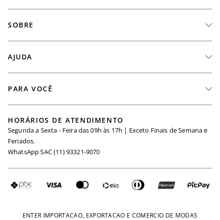
SOBRE
A Marca
AJUDA
Nossas Lojas
Fale Conosco
PARA VOCÊ
Seja um Revendedor
Meus Pedidos
Black Friday
Trabalhe Conosco
HORÁRIOS DE ATENDIMENTO
Minha Conta
Segunda a Sexta - Feira das 09h às 17h | Exceto Finais de Semana e
Maternidade
Igualdade Salarial
Feriados.
Trocas
WhatsApp SAC (11) 93321-9070
Seja um Afiliado
Requisição de Dados
Política de Privacidade
Configuração de Cookies
Fretes e Tarifas
Pagamentos
ENTER IMPORTACAO, EXPORTACAO E COMERCIO DE MODAS