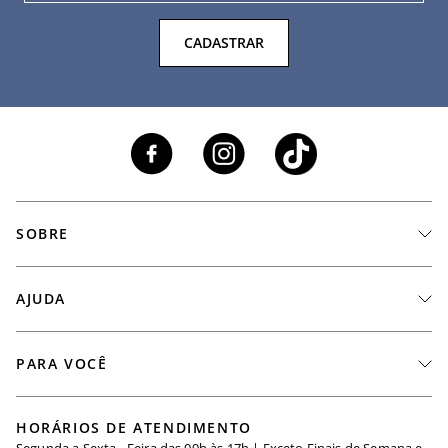
CADASTRAR
SOBRE
A Marca
AJUDA
Nossas Lojas
Fale Conosco
PARA VOCÊ
Seja um Revendedor
Meus Pedidos
Black Friday
Trabalhe Conosco
HORÁRIOS DE ATENDIMENTO
Minha Conta