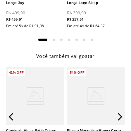
Longa Jay
Longa Laço Sleep
R$
499
,
90
R$
399
,
90
R$
459
,
91
R$
257
,
51
Em até
5
x de
R$
91
,
98
Em até
4
x de
R$
64
,
37
Você também vai gostar
41%
OFF
54%
OFF
Camisola Alças Satin Colors
Pijama Masculino Manga Curta