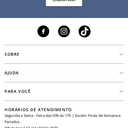
SOBRE
A Marca
AJUDA
Nossas Lojas
Fale Conosco
PARA VOCÊ
Seja um Revendedor
Meus Pedidos
Black Friday
Trabalhe Conosco
HORÁRIOS DE ATENDIMENTO
Minha Conta
Segunda a Sexta - Feira das 09h às 17h | Exceto Finais de Semana e
Maternidade
Igualdade Salarial
Feriados.
Trocas