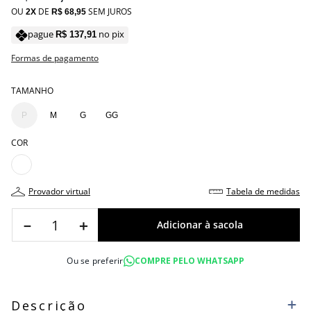
OU
DE
SEM JUROS
2
R$
68
,
95
pague
no pix
R$
137
,
91
Formas de pagamento
TAMANHO
P
M
G
GG
COR
provador virtual
tabela de medidas
－
＋
Ou se preferir
COMPRE PELO WHATSAPP
Descrição