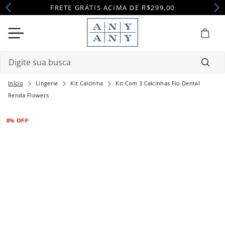
FRETE GRÁTIS ACIMA DE R$299,00
Digite sua busca
Lingerie
Kit Calcinha
Kit Com 3 Calcinhas Fio Dental
Termos mais buscados
Renda Flowers
1
º
camisola
8%
OFF
2
º
pijama
3
º
maternidade
4
º
robe